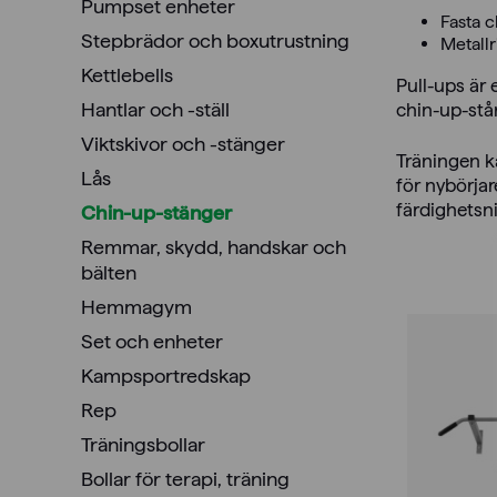
Pumpset enheter
Fasta c
Stepbrädor och boxutrustning
Metallr
Kettlebells
Pull-ups är 
Hantlar och -ställ
chin-up-stån
Viktskivor och -stänger
Träningen k
Lås
för nybörjar
färdighetsn
Chin-up-stänger
Remmar, skydd, handskar och
bälten
Hemmagym
Set och enheter
Kampsportredskap
Rep
Träningsbollar
Bollar för terapi, träning