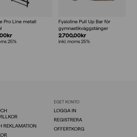
 Pro Line metall
Fysioline Pull Up Bar för
l
gymnastikväggstänger
,00
kr
2.700,00
kr
moms 25%
inkl. moms 25%
EGET KONTO
OCH
LOGGA IN
VILLKOR
REGISTRERA
H REKLAMATION
OFFERTKORG
KOR