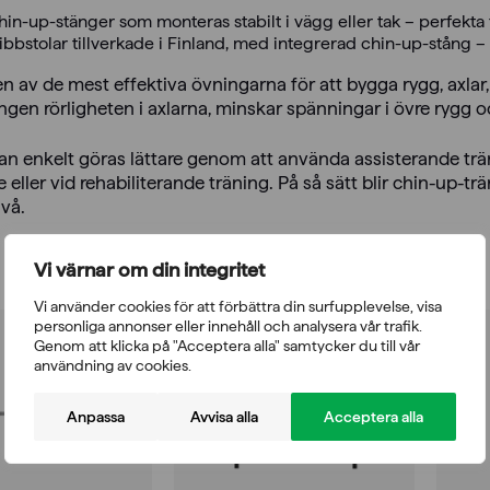
hin-up-stänger som monteras stabilt i vägg eller tak – perfekta
ibbstolar tillverkade i Finland, med integrerad chin-up-stång 
en av de mest effektiva övningarna för att bygga rygg, axla
gen rörligheten i axlarna, minskar spänningar i övre rygg o
an enkelt göras lättare genom att använda assisterande trän
e eller vid rehabiliterande träning. På så sätt blir chin-up-trä
ivå.
Vi värnar om din integritet
Vi använder cookies för att förbättra din surfupplevelse, visa
personliga annonser eller innehåll och analysera vår trafik.
Genom att klicka på "Acceptera alla" samtycker du till vår
användning av cookies.
Anpassa
Avvisa alla
Acceptera alla