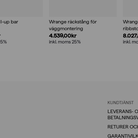
l-up bar
Wrange räckstång för
Wrange
väggmontering
ribbsto
r
4.539,00
kr
8.027
25%
inkl. moms 25%
inkl. 
KUNDTJÄNST
LEVERANS- 
BETALNINGS
RETURER OC
GARANTIVIL