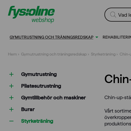
Gå
till
Produktsökn
innehållet
GYMUTRUSTNING OCH TRÄNINGSREDSKAP
REHABILITERI
Hem
›
Gymutrustning och träningsredskap
›
Styrketräning
› Chin-
Gymutrustning
Chin
Pilatesutrustning
Gymtillbehör och maskiner
Chin-up-stä
Burar
Vårt sortime
överkroppen
Styrketräning
produktionsl