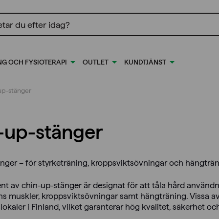
ing
NG OCH FYSIOTERAPI
OUTLET
KUNDTJÄNST
up-stänger
-up-stänger
nger – för styrketräning, kroppsviktsövningar och hängträ
nt av chin-up-stänger är designat för att tåla hård användni
s muskler, kroppsviktsövningar samt hängträning. Vissa av v
okaler i Finland, vilket garanterar hög kvalitet, säkerhet och