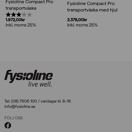
Fysioline Compact Pro
Fysioline Compact Pro
transportväska
transportväska med hjul
Betyg:
3.0 utav 5 stjärnor
2.378,00
kr
1.972,00
kr
inkl. moms 25%
inkl. moms 25%
Tel. (08) 7606 100 / vardagar kl. 8–16
info@fysioline.se
FÖLJ OSS