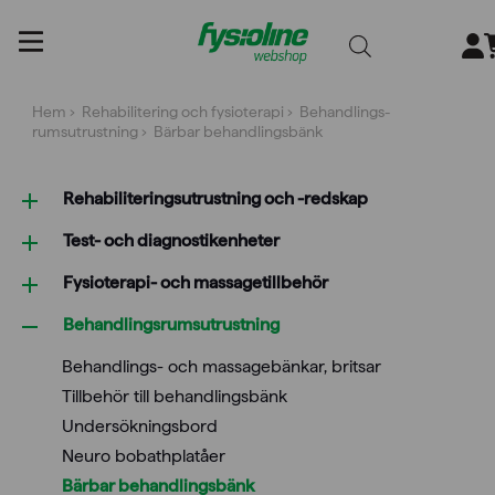
Gå
till
innehållet
Hem
›
Rehabilitering och fysioterapi
›
Behandlings­
rumsutrustning
› Bärbar behandlingsbänk
Rehabiliterings­utrustning och -redskap
Test- och diagnostikenheter
Fysioterapi- och massagetillbehör
Behandlings­rumsutrustning
Behandlings- och massagebänkar, britsar
Tillbehör till behandlingsbänk
Undersökningsbord
Neuro bobathplatåer
Bärbar behandlingsbänk