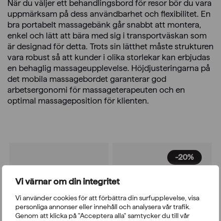
När du väljer ett behandlingsbord för resor bör du vara
uppmärksam på dess användbarhet och flexibilitet. En
bra portabelt massagebänk går snabbt att montera,
enkel och lätt att bära med sig i transportväskan som
är designad för detta. Trots sin lätthet måste strukturen
vara robust så att kunder i olika storlekar kan erbjudas
en behaglig massageupplevelse. Höjdjusteringarna på
det mobila massagebordet garanterar god
arbetsergonomi för massageterapeuten och en
optimal massageposition för klienten.
-20%
Vi värnar om din integritet
Vi använder cookies för att förbättra din surfupplevelse, visa
personliga annonser eller innehåll och analysera vår trafik.
Genom att klicka på "Acceptera alla" samtycker du till vår