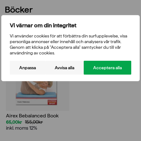
Böcker
Vi värnar om din integritet
Vi använder cookies för att förbättra din surfupplevelse, visa
personliga annonser eller innehåll och analysera vår trafik.
Genom att klicka på "Acceptera alla" samtycker du till vår
-58%
användning av cookies.
Anpassa
Avvisa alla
Acceptera alla
Airex Bebalanced Book
155,00
kr
65,00
kr
Det
Det
inkl. moms 12%
ursprungliga
nuvarande
priset
priset