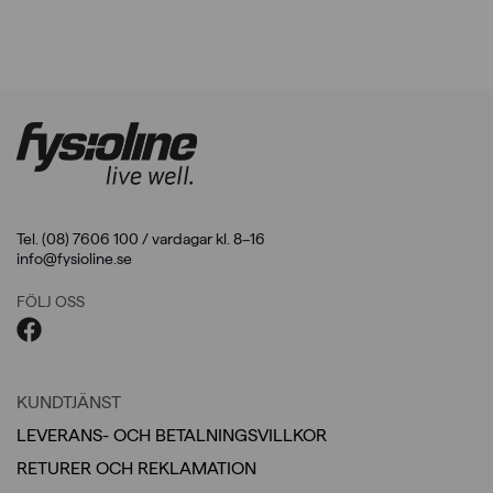
var:
är:
155,00kr.
65,00kr.
Tel. (08) 7606 100 / vardagar kl. 8–16
info@fysioline.se
FÖLJ OSS
KUNDTJÄNST
LEVERANS- OCH BETALNINGSVILLKOR
RETURER OCH REKLAMATION