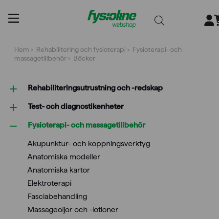
Gå
till
innehållet
Hem
›
Rehabilitering och fysioterapi
›
Fysioterapi- och
massagetillbehör
› Böcker
Rehabiliterings­utrustning och -redskap
Test- och diagnostikenheter
Fysioterapi- och massagetillbehör
Akupunktur- och koppningsverktyg
Anatomiska modeller
Anatomiska kartor
Elektroterapi
Fasciabehandling
Massageoljor och -lotioner