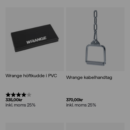
Wrange höftkudde i PVC
Wrange kabelhandtag
Betyg:
4.0 utav 5 stjärnor
370,00
kr
335,00
kr
inkl. moms 25%
inkl. moms 25%