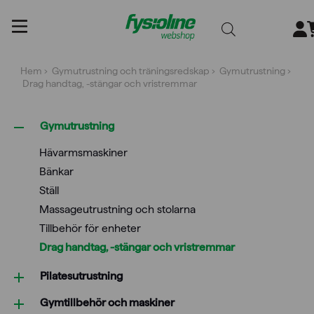
Gå
till
innehållet
Hem
›
Gymutrustning och träningsredskap
›
Gymutrustning
›
Drag handtag, -stängar och vristremmar
Gymutrustning
Hävarmsmaskiner
Bänkar
Ställ
Massageutrustning och stolarna
Tillbehör för enheter
Drag handtag, -stängar och vristremmar
Pilatesutrustning
Gymtillbehör och maskiner