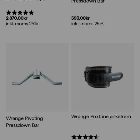
Pressdown Bar
Betyg:
5.0 utav 5 stjärnor
593,00
kr
2.870,00
kr
inkl. moms 25%
inkl. moms 25%
Wrange Pro Line ankelrem
Wrange Pivoting
Pressdown Bar
Betyg:
4.5 utav 5 stjärnor