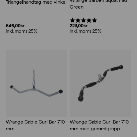
Wrange Barbell Squat Pad
Triangelhandtag med vinkel
Green
Betyg:
5.0 utav 5 stjärnor
646,00
kr
223,00
kr
inkl. moms 25%
inkl. moms 25%
Wrange Cable Curl Bar 710
Wrange Cable Curl Bar 710
mm
mm med gummigrepp