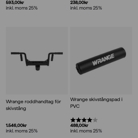
593,00
kr
238,00
kr
inkl. moms 25%
inkl. moms 25%
Wrange skivstångspad i
Wrange roddhandtag för
PVC
skivstång
Betyg:
4.0 utav 5 stjärnor
1.546,00
kr
488,00
kr
inkl. moms 25%
inkl. moms 25%