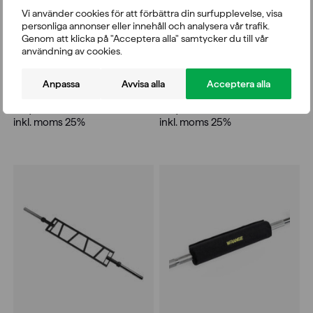
Vi använder cookies för att förbättra din surfupplevelse, visa
personliga annonser eller innehåll och analysera vår trafik.
Genom att klicka på "Acceptera alla" samtycker du till vår
användning av cookies.
Wrange Low Row/Pulldown
Wrange lång tricepsrep,
Handtag med gummigrepp
140 cm
Anpassa
Avvisa alla
Acceptera alla
755,00
kr
329,00
kr
inkl. moms 25%
inkl. moms 25%