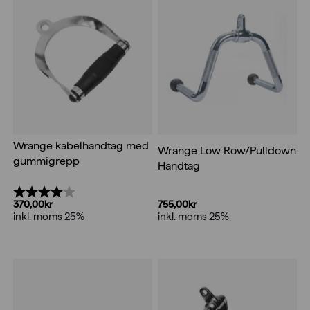
Wrange kabelhandtag med
Wrange Low Row/Pulldown
gummigrepp
Handtag
Betyg:
4.0 utav 5 stjärnor
755,00
kr
370,00
kr
inkl. moms 25%
inkl. moms 25%