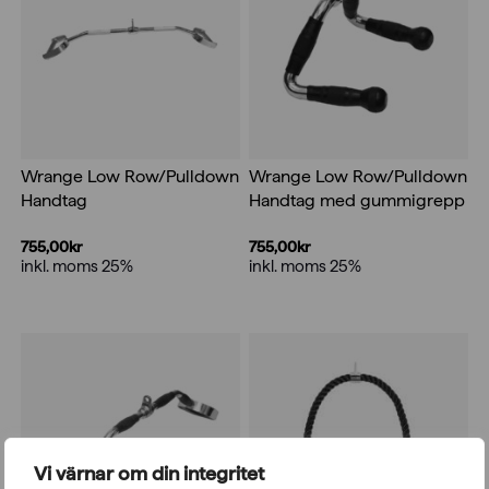
Wrange Low Row/Pulldown
Wrange Low Row/Pulldown
Handtag
Handtag med gummigrepp
755,00
kr
755,00
kr
inkl. moms 25%
inkl. moms 25%
Vi värnar om din integritet