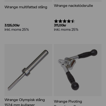
Wrange nackstödsrulle
Wrange multifattad stång
Betyg:
4.5 utav 5 stjärnor
3.125,00
kr
311,00
kr
inkl. moms 25%
inkl. moms 25%
Wrange Olympisk stång
Wrange Pivoting
1524 mm kullager