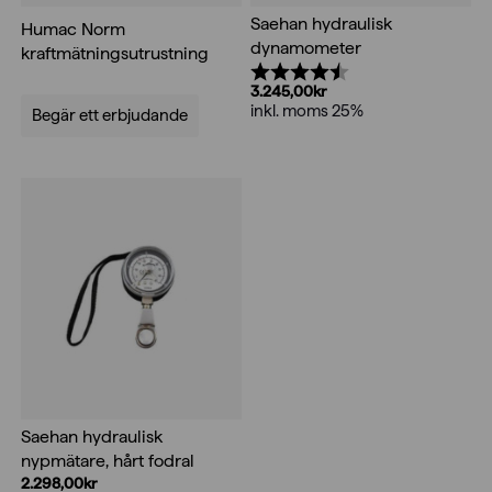
Saehan hydraulisk
Humac Norm
dynamometer
kraftmätningsutrustning
Betyg:
4.5 utav 5 stjärnor
3.245,00
kr
inkl. moms 25%
Begär ett erbjudande
Saehan hydraulisk
nypmätare, hårt fodral
2.298,00
kr