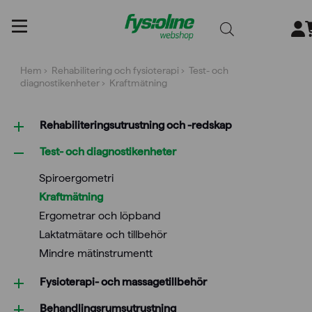
Gå
till
innehållet
Hem
›
Rehabilitering och fysioterapi
›
Test- och
diagnostikenheter
› Kraftmätning
Rehabiliterings­utrustning och -redskap
Test- och diagnostikenheter
Spiroergometri
Kraftmätning
Ergometrar och löpband
Laktatmätare och tillbehör
Mindre mätinstrumentt
Fysioterapi- och massagetillbehör
Behandlings­rumsutrustning