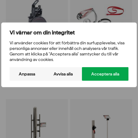
Vi värnar om din integritet
Vi använder cookies för att förbättra din surfupplevelse, visa
personliga annonser eller innehåll och analysera vår trafik.
Genom att klicka på "Acceptera alla" samtycker du till vår
användning av cookies.
Desmotec V.MINI Pro
Desmotec V.MINI Pro
tillbehörssats
Anpassa
Avvisa alla
Acceptera alla
23.760,00
kr
8.209,00
kr
inkl. moms 25%
inkl. moms 25%