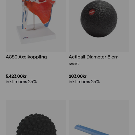
A880 Axelkoppling
Actiball Diameter 8 cm,
svart
5.423,00
kr
263,00
kr
inkl. moms 25%
inkl. moms 25%