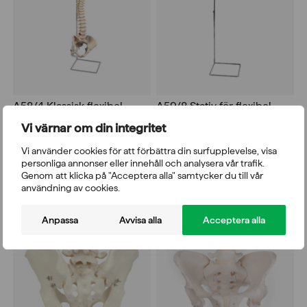
A58/4 Klassisk flexibel
A59/8 Stativ för flexibel
ryggrad + A59/8
ryggrad
Vi värnar om din integritet
3.758,00
kr
1.238,00
kr
Vi använder cookies för att förbättra din surfupplevelse, visa
inkl. moms 25%
inkl. moms 25%
personliga annonser eller innehåll och analysera vår trafik.
Genom att klicka på "Acceptera alla" samtycker du till vår
användning av cookies.
Anpassa
Avvisa alla
Acceptera alla