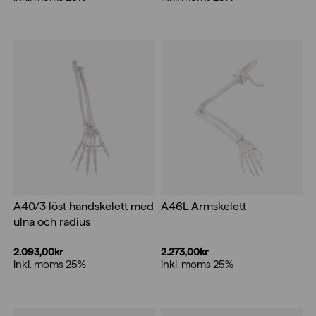
A40/3 löst handskelett med
A46L Armskelett
ulna och radius
2.093,00
kr
2.273,00
kr
inkl. moms 25%
inkl. moms 25%