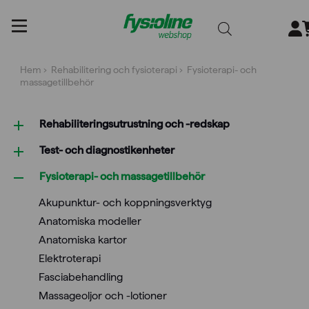
Gå
till
innehållet
Hem
›
Rehabilitering och fysioterapi
› Fysioterapi- och
massagetillbehör
Rehabiliterings­utrustning och -redskap
Test- och diagnostikenheter
Fysioterapi- och massagetillbehör
Akupunktur- och koppningsverktyg
Anatomiska modeller
Anatomiska kartor
Elektroterapi
Fasciabehandling
Massageoljor och -lotioner