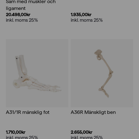
Sam med muskler och
ligament
20.498,00
kr
1.935,00
kr
inkl. moms 25%
inkl. moms 25%
A31/1R mänsklig fot
A36R Mänskligt ben
1.710,00
kr
2.655,00
kr
inkl. moms 25%
inkl. moms 25%