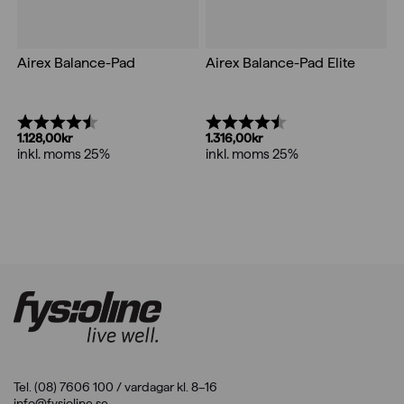
Airex Balance-Pad
Airex Balance-Pad Elite
Betyg:
4.5 utav 5 stjärnor
Betyg:
4.7 utav 5 stjärnor
1.128,00
kr
1.316,00
kr
inkl. moms 25%
inkl. moms 25%
Tel. (08) 7606 100 / vardagar kl. 8–16
info@fysioline.se