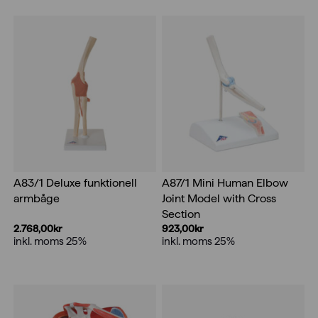
A83/1 Deluxe funktionell
A87/1 Mini Human Elbow
armbåge
Joint Model with Cross
Section
2.768,00
kr
923,00
kr
inkl. moms 25%
inkl. moms 25%