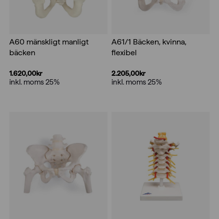
A60 mänskligt manligt
A61/1 Bäcken, kvinna,
bäcken
flexibel
1.620,00
kr
2.205,00
kr
inkl. moms 25%
inkl. moms 25%