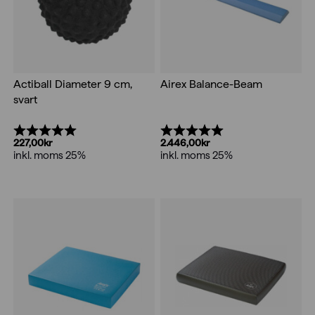
Actiball Diameter 9 cm,
Airex Balance-Beam
svart
Betyg:
5.0 utav 5 stjärnor
Betyg:
5.0 utav 5 stjärnor
227,00
kr
2.446,00
kr
inkl. moms 25%
inkl. moms 25%