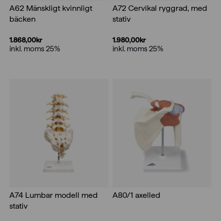
A62 Mänskligt kvinnligt
A72 Cervikal ryggrad, med
bäcken
stativ
1.868,00
kr
1.980,00
kr
inkl. moms 25%
inkl. moms 25%
A74 Lumbar modell med
A80/1 axelled
stativ