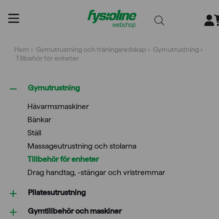
Gå
till
innehållet
Hem
›
Gymutrustning och träningsredskap
›
Gymutrustning
›
Tillbehör för enheter
Gymutrustning
Hävarmsmaskiner
Bänkar
Ställ
Massageutrustning och stolarna
Tillbehör för enheter
Drag handtag, -stängar och vristremmar
Pilatesutrustning
Gymtillbehör och maskiner