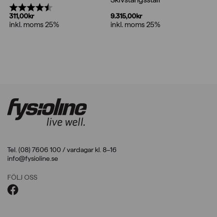
Betyg:
4.5 utav 5 stjärnor
9.315,00
kr
311,00
kr
inkl. moms 25%
inkl. moms 25%
Tel. (08) 7606 100 / vardagar kl. 8–16
info@fysioline.se
FÖLJ OSS