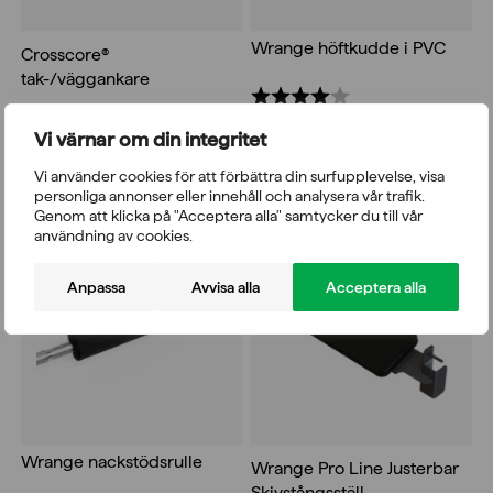
Wrange höftkudde i PVC
Crosscore®
tak-/väggankare
Betyg:
4.0 utav 5 stjärnor
686,00
kr
335,00
kr
inkl. moms 25%
inkl. moms 25%
Vi värnar om din integritet
Vi använder cookies för att förbättra din surfupplevelse, visa
personliga annonser eller innehåll och analysera vår trafik.
Genom att klicka på "Acceptera alla" samtycker du till vår
användning av cookies.
Anpassa
Avvisa alla
Acceptera alla
Wrange nackstödsrulle
Wrange Pro Line Justerbar
Skivstångsställ