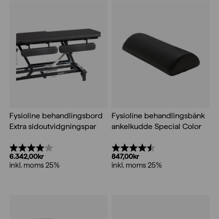
Fysioline behandlingsbord
Fysioline behandlingsbänk
Extra sidoutvidgningspar
ankelkudde Special Color
Betyg:
4.0 utav 5 stjärnor
Betyg:
4.5 utav 5 stjärnor
6.342,00
kr
847,00
kr
inkl. moms 25%
inkl. moms 25%