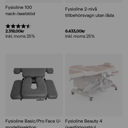
Fysioline 100
Fysioline 2-nivå
nack-/axelstöd
tillbehörsvagn utan låda
Betyg:
4.5 utav 5 stjärnor
6.433,00
kr
2.319,00
kr
inkl. moms 25%
inkl. moms 25%
Fysioline Basic/Pro Face U-
Fysioline Beauty 4
modellssektion
överföringshjul