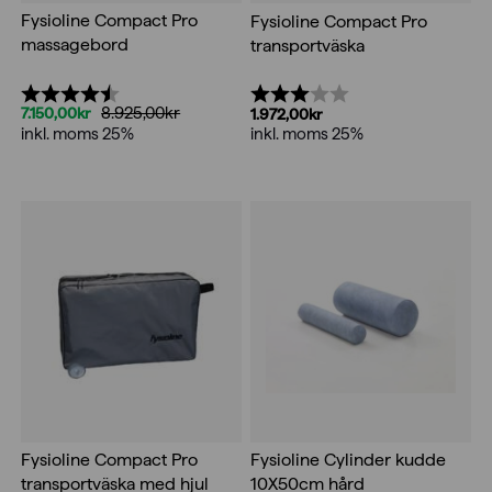
Fysioline Compact Pro
Fysioline Compact Pro
massagebord
transportväska
Betyg:
4.8 utav 5 stjärnor
Betyg:
3.0 utav 5 stjärnor
8.925,00
kr
7.150,00
kr
1.972,00
kr
Det
Det
inkl. moms 25%
inkl. moms 25%
ursprungliga
nuvarande
priset
priset
var:
är:
8.925,00kr.
7.150,00kr.
Fysioline Compact Pro
Fysioline Cylinder kudde
transportväska med hjul
10X50cm hård