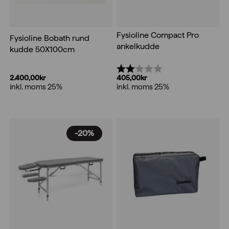
Fysioline Compact Pro
Fysioline Bobath rund
ankelkudde
kudde 50X100cm
Betyg:
2.0 utav 5 stjärnor
2.400,00
kr
405,00
kr
inkl. moms 25%
inkl. moms 25%
-20%