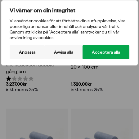
Vi värnar om din integritet
Vi använder cookies för att förbättra din surfupplevelse, visa
personliga annonser eller innehåll och analysera vår trafik.
Genom att klicka på "Acceptera alla" samtycker du till vår
användning av cookies.
Anpassa
Avvisa alla
Acceptera alla
Fysioline behandlingsbänk
Fysioline Bobath rulldyna
ansiktssektion dubbla
20 x 100 cm
gångjärn
Betyg:
1.0 utav 5 stjärnor
1.320,00
kr
3.237,00
kr
inkl. moms 25%
inkl. moms 25%