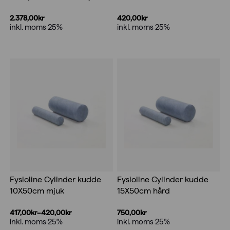
2.378,00
kr
420,00
kr
inkl. moms 25%
inkl. moms 25%
Fysioline Cylinder kudde
Fysioline Cylinder kudde
10X50cm mjuk
15X50cm hård
417,00
kr
–
420,00
kr
750,00
kr
Prisintervall:
inkl. moms 25%
inkl. moms 25%