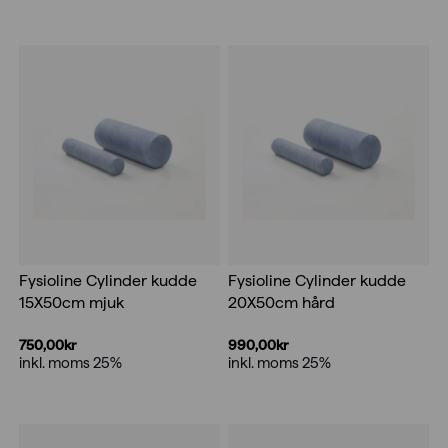
417,00kr
till
420,00kr
Fysioline Cylinder kudde
Fysioline Cylinder kudde
15X50cm mjuk
20X50cm hård
750,00
kr
990,00
kr
inkl. moms 25%
inkl. moms 25%