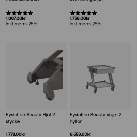
Betyg:
5.0 utav 5 stjärnor
Betyg:
5.0 utav 5 stjärnor
1.067,00
kr
1.736,00
kr
inkl. moms 25%
inkl. moms 25%
Fysioline Beauty Hjul 2
Fysioline Beauty Vagn 2
stycke
hyllor
1.778,00
kr
6.558,00
kr