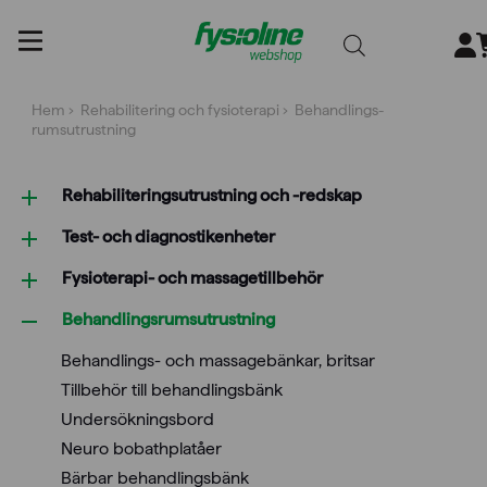
Gå
till
innehållet
Hem
›
Rehabilitering och fysioterapi
› Behandlings­
rumsutrustning
Rehabiliterings­utrustning och -redskap
Test- och diagnostikenheter
Fysioterapi- och massagetillbehör
Behandlings­rumsutrustning
Behandlings- och massagebänkar, britsar
Tillbehör till behandlingsbänk
Undersökningsbord
Neuro bobathplatåer
Bärbar behandlingsbänk