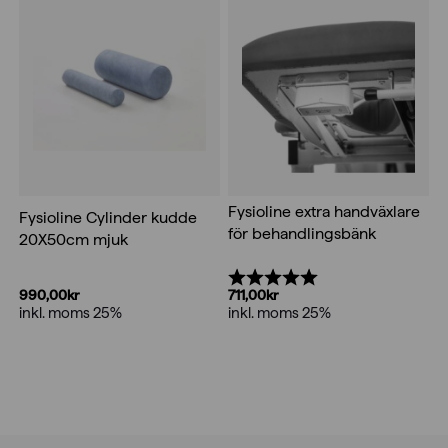
Fysioline extra handväxlare
Fysioline Cylinder kudde
för behandlingsbänk
20X50cm mjuk
Betyg:
5.0 utav 5 stjärnor
990,00
kr
711,00
kr
inkl. moms 25%
inkl. moms 25%