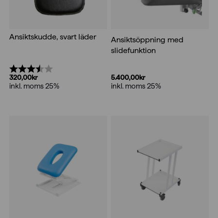
Ansiktskudde, svart läder
Ansiktsöppning med
slidefunktion
Betyg:
3.8 utav 5 stjärnor
5.400,00
kr
320,00
kr
inkl. moms 25%
inkl. moms 25%