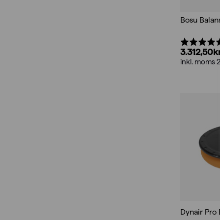
Bosu Balan
Betyg:
3.312,50
k
inkl. moms 
Dynair Pro