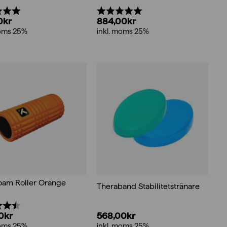
:
5.0 utav 5 stjärnor
Betyg:
5.0 utav 5 stjärnor
0
kr
884,00
kr
moms 25%
inkl. moms 25%
oam Roller Orange
Theraband Stabilitetstränare
:
4.5 utav 5 stjärnor
568,00
kr
0
kr
inkl. moms 25%
moms 25%