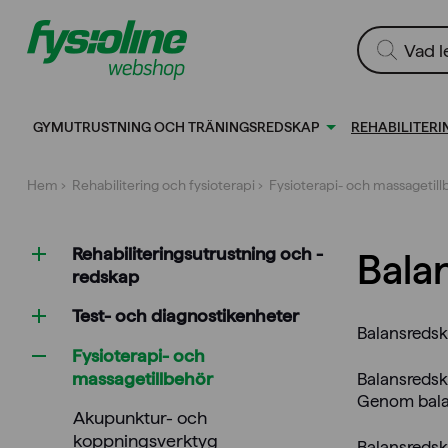
Gå
till
Produktsökn
innehållet
GYMUTRUSTNING OCH TRÄNINGSREDSKAP
REHABILITERI
Hem
›
Rehabilitering och fysioterapi
›
Fysioterapi- och massagetil
Rehabiliterings­utrustning och -
Bala
redskap
Test- och diagnostikenheter
Balansredska
Fysioterapi- och
massagetillbehör
Balansredsk
Genom balan
Akupunktur- och
koppningsverktyg
Balansredska