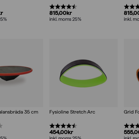
Betyg:
4.5 utav 5 stjärnor
Betyg
kr
815,00
kr
815,0
25%
inkl. moms 25%
inkl. 
Balansbräda 35 cm
Fysioline Stretch Arc
Grid F
4.5 utav 5 stjärnor
Betyg:
4.5 utav 5 stjärnor
Betyg
454,00
kr
555,0
25%
inkl. moms 25%
inkl. 