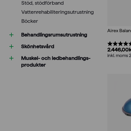
Stöd, stödförband
Vattenrehabiliteringsutrustning
Böcker
Airex Bala
Behandlings­rumsutrustning
Betyg:
Skönhetsvård
2.446,00
inkl. moms 
Muskel- och ledbehandlings­
produkter