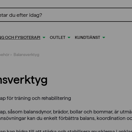
ing
NG OCH FYSIOTERAPI
OUTLET
KUNDTJÄNST
lbehör
› Balansverktyg
nsverktyg
p för träning och rehabilitering
ap, såsom balansdynor, brädor, bollar och bommar, är utmärk
sövningar kan du enkelt förbättra balans, koordination oc
p kan bidra till att stärka och stabilisera musklerna i anklar