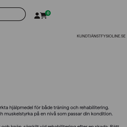
0
KUNDTJÄNST
FYSIOLINE.SE
ta hjälpmedel för både träning och rehabilitering.
h muskelstyrka på en nivå som passar din kondition.
 och knän, särskilt vid rehabilitering efter en skada. Rätt