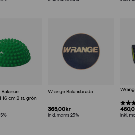
Wrange
 Balance
Wrange Balansbräda
l 16 cm 2 st. grön
Betyg
365,00
kr
460,
25%
inkl. moms 25%
inkl. 