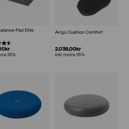
Balance-Pad Elite
Airgo Cushion Comfort
:
4.7 utav 5 stjärnor
2.038,00
kr
,00
kr
inkl. moms 25%
moms 25%