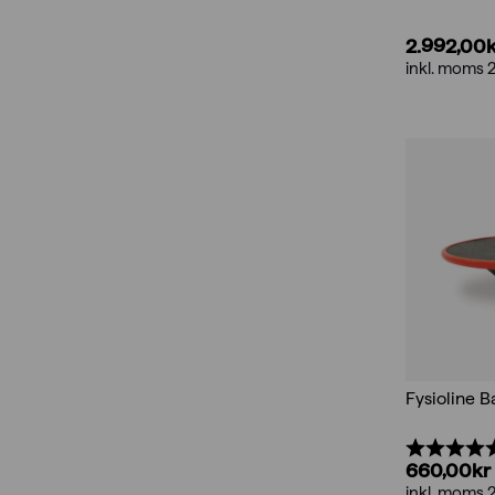
2.992,00
inkl. moms 
Fysioline 
Betyg:
660,00
kr
inkl. moms 