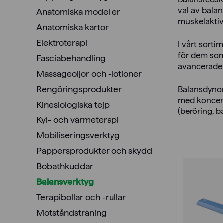
val av balan
Anatomiska modeller
muskelaktiv
Anatomiska kartor
Elektroterapi
I vårt sorti
för dem som
Fasciabehandling
avancerade 
Massageoljor och -lotioner
Rengöringsprodukter
Balansdynor
med koncent
Kinesiologiska tejp
(beröring, b
Kyl- och värmeterapi
Mobiliseringsverktyg
Pappersprodukter och skydd
Bobathkuddar
Balansverktyg
Terapibollar och -rullar
Motståndsträning