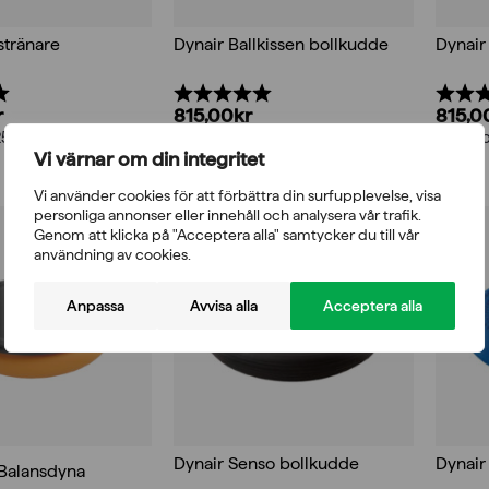
stränare
Dynair Ballkissen bollkudde
Dynair
5.0 utav 5 stjärnor
Betyg:
5.0 utav 5 stjärnor
Betyg
r
815,00
kr
815,0
25%
inkl. moms 25%
inkl. 
Vi värnar om din integritet
Vi använder cookies för att förbättra din surfupplevelse, visa
personliga annonser eller innehåll och analysera vår trafik.
Genom att klicka på "Acceptera alla" samtycker du till vår
användning av cookies.
Anpassa
Avvisa alla
Acceptera alla
Dynair Senso bollkudde
Dynair
 Balansdyna