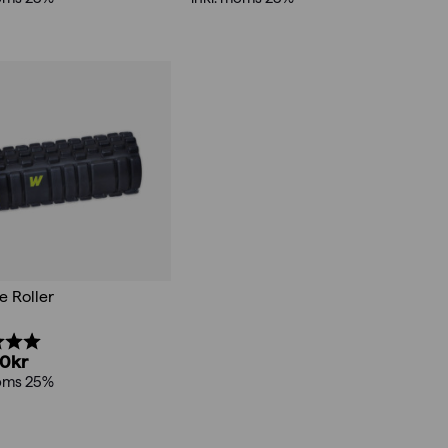
 Roller
:
5.0 utav 5 stjärnor
00
kr
moms 25%