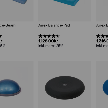
nce-Beam
Airex Balance-Pad
Airex 
5.0 utav 5 stjärnor
Betyg:
4.5 utav 5 stjärnor
Betyg
kr
1.128,00
kr
1.316
25%
inkl. moms 25%
inkl. 