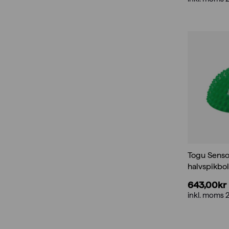
Togu Senso
halvspikbol
643,00
kr
inkl. moms 