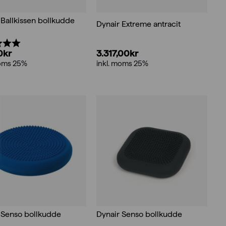
 Ballkissen bollkudde
Dynair Extreme antracit
:
5.0 utav 5 stjärnor
3.317,00
kr
0
kr
inkl. moms 25%
moms 25%
 Senso bollkudde
Dynair Senso bollkudde