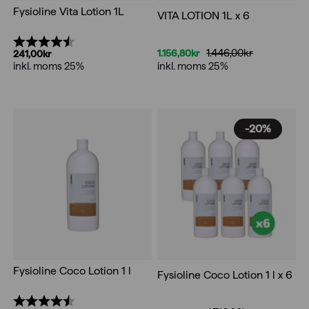
Fysioline Vita Lotion 1L
VITA LOTION 1L x 6
Betyg:
4.3 utav 5 stjärnor
1.446,00
kr
1.156,80
kr
241,00
kr
Det
Det
inkl. moms 25%
inkl. moms 25%
ursprungliga
nuvarande
priset
priset
var:
är:
1.446,00kr.
1.156,80kr.
-20%
Fysioline Coco Lotion 1 l
Fysioline Coco Lotion 1 l x 6
Betyg:
4.5 utav 5 stjärnor