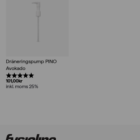
Dräneringspump PINO
Avokado
Betyg:
5.0 utav 5 stjärnor
101,00
kr
inkl. moms 25%