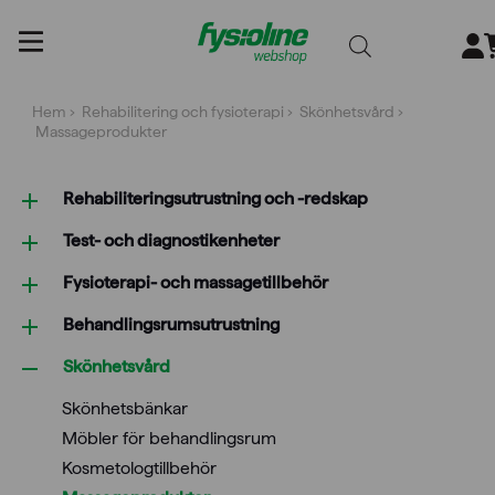
Gå
till
innehållet
Hem
›
Rehabilitering och fysioterapi
›
Skönhetsvård
›
Massageprodukter
Rehabiliterings­utrustning och -redskap
Test- och diagnostikenheter
Fysioterapi- och massagetillbehör
Behandlings­rumsutrustning
Skönhetsvård
Skönhetsbänkar
Möbler för behandlingsrum
Kosmetologtillbehör