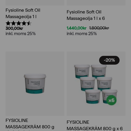
Fysioline Soft Oil
Fysioline Soft Oil
Massageolja 1 l
Massageolja 1 l x 6
Betyg:
4.6 utav 5 stjärnor
1.800,00
kr
1.440,00
kr
300,00
kr
Det
Det
inkl. moms 25%
inkl. moms 25%
ursprungliga
nuvarande
priset
priset
var:
är:
1.800,00kr.
1.440,00kr.
-20%
FYSIOLINE
FYSIOLINE
MASSAGEKRÄM 800 g
MASSAGEKRÄM 800 g­ x 6