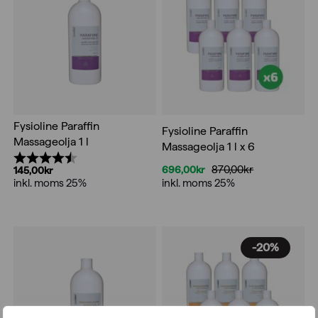
Fysioline Paraffin
Fysioline Paraffin
Massageolja 1 l
Massageolja 1 l x 6
Betyg:
4.5 utav 5 stjärnor
870,00
kr
696,00
kr
145,00
kr
Det
Det
inkl. moms 25%
inkl. moms 25%
ursprungliga
nuvarande
priset
priset
var:
är:
870,00kr.
696,00kr.
-20%