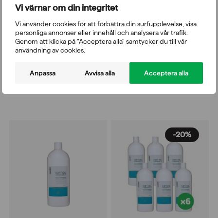
Vi värnar om din integritet
Vi använder cookies för att förbättra din surfupplevelse, visa
personliga annonser eller innehåll och analysera vår trafik.
Genom att klicka på "Acceptera alla" samtycker du till vår
användning av cookies.
Fysioline Walnut Grove
Fysioline Walnut Grove
Massageolja 1 l
Massageolja 1 l x 6
Betyg:
4.8 utav 5 stjärnor
Anpassa
Avvisa alla
Acceptera alla
1.020,00
kr
816,00
kr
170,00
kr
Det
Det
inkl. moms 25%
inkl. moms 25%
ursprungliga
nuvarande
priset
priset
var:
är:
1.020,00kr.
816,00kr.
-20%