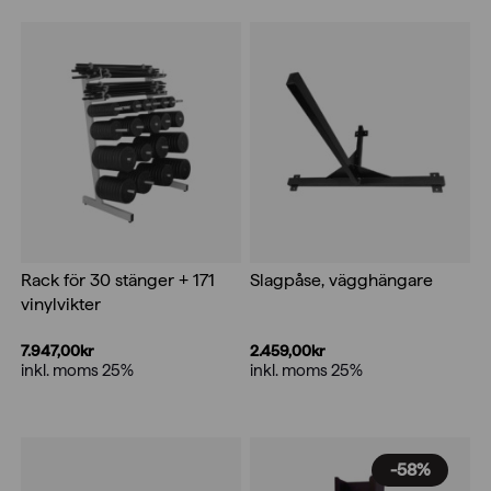
Rack för 30 stänger + 171
Slagpåse, vägghängare
vinylvikter
7.947,00
kr
2.459,00
kr
inkl. moms 25%
inkl. moms 25%
-58%