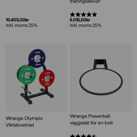
träningsskivor
Betyg:
5.0 utav 5 stjärnor
10.403,00
kr
5.015,00
kr
inkl. moms 25%
inkl. moms 25%
Wrange Powerball
Wrange Olympic
väggställ för en boll
Viktskiveträd
Betyg:
4.5 utav 5 stjärnor