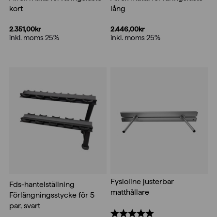
kort
lång
2.351,00
kr
2.446,00
kr
inkl. moms 25%
inkl. moms 25%
Fysioline justerbar
Fds-hantelställning
matthållare
Förlängningsstycke för 5
par, svart
Betyg:
5.0 utav 5 stjärnor