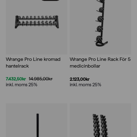
Wrange Pro Line kromad
Wrange Pro Line Rack För 5
hantelrack
medicinbollar
14.985,00
kr
7.432,50
kr
2.123,00
kr
Det
Det
inkl. moms 25%
inkl. moms 25%
ursprungliga
nuvarande
priset
priset
var:
är:
14.985,00kr.
7.432,50kr.