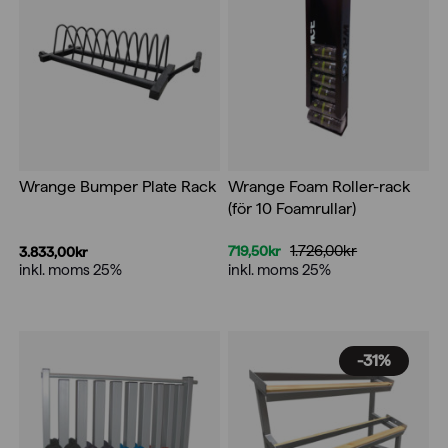
Wrange Foam Roller-rack
Wrange Bumper Plate Rack
(för 10 Foamrullar)
1.726,00
kr
719,50
kr
3.833,00
kr
Det
Det
inkl. moms 25%
inkl. moms 25%
ursprungliga
nuvarande
priset
priset
var:
är:
1.726,00kr.
719,50kr.
-31%