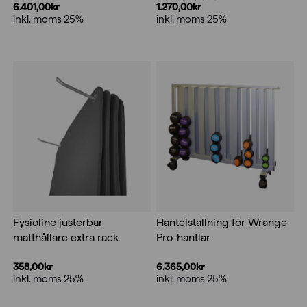
6.401,00
kr
1.270,00
kr
inkl. moms 25%
inkl. moms 25%
Fysioline justerbar
Hantelställning för Wrange
matthållare extra rack
Pro-hantlar
358,00
kr
6.365,00
kr
inkl. moms 25%
inkl. moms 25%