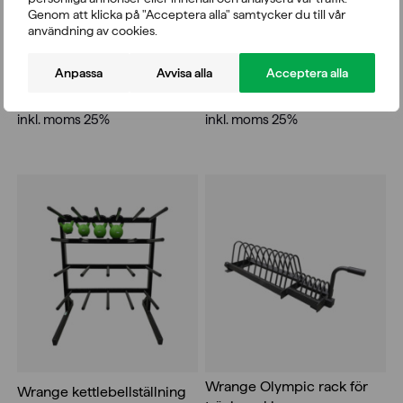
Genom att klicka på "Acceptera alla" samtycker du till vår
användning av cookies.
Wrange Hantelställ 1-10 kg
Wrange hantelställ för Fds-
09-hantlar svart
Anpassa
Avvisa alla
Acceptera alla
5.724,00
kr
14.515,00
kr
inkl. moms 25%
inkl. moms 25%
Wrange Olympic rack för
Wrange kettlebellställning