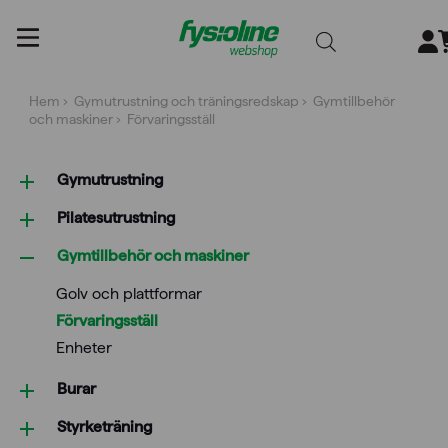
Gå
till
innehållet
Hem
›
Gymutrustning och träningsredskap
›
Gymtillbehör
och maskiner
› Förvaringsställ
Gymutrustning
Pilatesutrustning
Gymtillbehör och maskiner
Golv och plattformar
Förvaringsställ
Enheter
Burar
Styrketräning