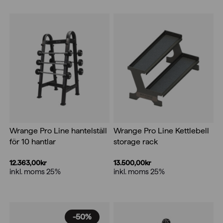
priset
priset
var:
är:
31.770,00kr.
15.885,00kr.
Wrange Pro Line hantelställ
Wrange Pro Line Kettlebell
för 10 hantlar
storage rack
12.363,00
kr
13.500,00
kr
inkl. moms 25%
inkl. moms 25%
-50%