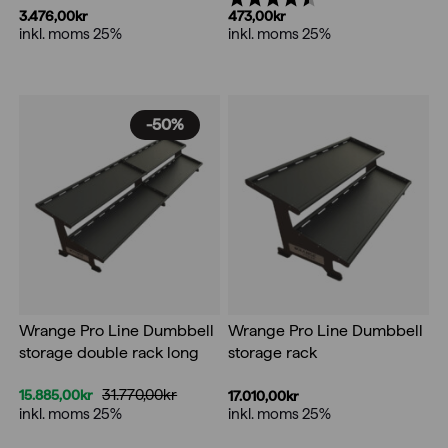
3.476,00
kr
473,00
kr
inkl. moms 25%
inkl. moms 25%
-50%
Wrange Pro Line Dumbbell
Wrange Pro Line Dumbbell
storage double rack long
storage rack
31.770,00
kr
15.885,00
kr
17.010,00
kr
Det
Det
inkl. moms 25%
inkl. moms 25%
ursprungliga
nuvarande