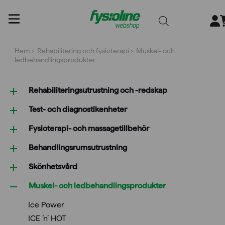
Gå
till
innehållet
Hem
›
Rehabilitering och fysioterapi
› Muskel- och
ledbehandlings­produkter
Rehabiliterings­utrustning och -redskap
Test- och diagnostikenheter
Fysioterapi- och massagetillbehör
Behandlings­rumsutrustning
Skönhetsvård
Muskel- och ledbehandlings­produkter
Ice Power
ICE ’n’ HOT