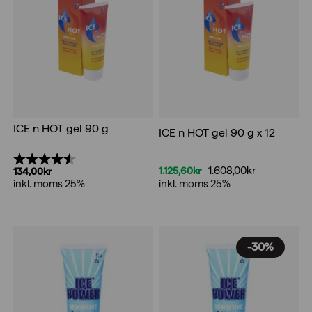
ICE n HOT gel 90 g
ICE n HOT gel 90 g x 12
Betyg:
4.8 utav 5 stjärnor
1.608,00
kr
1.125,60
kr
134,00
kr
Det
Det
inkl. moms 25%
inkl. moms 25%
ursprungliga
nuvarande
priset
priset
var:
är:
1.608,00kr.
1.125,60kr.
-30%