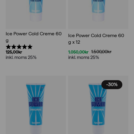
Ice Power Cold Creme 60
Ice Power Cold Creme 60
g
g x 12
Betyg:
5.0 utav 5 stjärnor
1.500,00
kr
1.050,00
kr
125,00
kr
Det
Det
inkl. moms 25%
inkl. moms 25%
ursprungliga
nuvarande
priset
priset
var:
är:
1.500,00kr.
1.050,00kr.
-30%