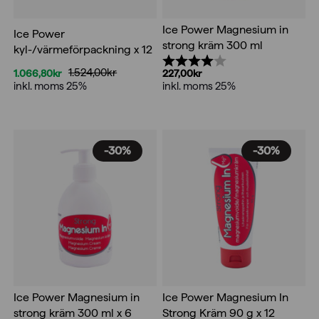
Ice Power Magnesium in
Ice Power
strong kräm 300 ml
kyl-/värmeförpackning x 12
Betyg:
4.0 utav 5 stjärnor
1.524,00
kr
1.066,80
kr
227,00
kr
Det
Det
inkl. moms 25%
inkl. moms 25%
ursprungliga
nuvarande
priset
priset
var:
är:
1.524,00kr.
1.066,80kr.
-30%
-30%
Ice Power Magnesium in
Ice Power Magnesium In
strong kräm 300 ml x 6
Strong Kräm 90 g x 12