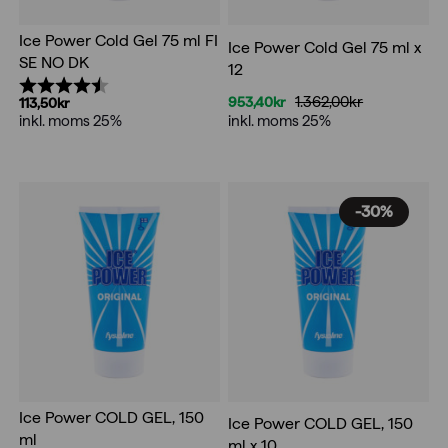
Ice Power Cold Gel 75 ml FI
Ice Power Cold Gel 75 ml x
SE NO DK
12
Betyg:
4.8 utav 5 stjärnor
1.362,00
kr
953,40
kr
113,50
kr
Det
Det
inkl. moms 25%
inkl. moms 25%
ursprungliga
nuvarande
priset
priset
var:
är:
1.362,00kr.
953,40kr.
-30%
Ice Power COLD GEL, 150
Ice Power COLD GEL, 150
ml
ml x 10