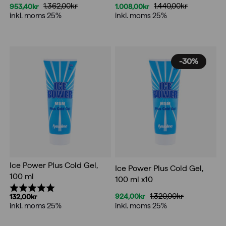
1.362,00
kr
1.440,00
kr
953,40
kr
1.008,00
kr
Det
Det
Det
Det
inkl. moms 25%
inkl. moms 25%
ursprungliga
nuvarande
ursprungliga
nuvarande
priset
priset
priset
priset
var:
är:
var:
är:
1.362,00kr.
953,40kr.
1.440,00kr.
1.008,00kr.
-30%
Ice Power Plus Cold Gel,
Ice Power Plus Cold Gel,
100 ml
100 ml x10
Betyg:
5.0 utav 5 stjärnor
1.320,00
kr
924,00
kr
132,00
kr
Det
Det
inkl. moms 25%
inkl. moms 25%
ursprungliga
nuvarande
priset
priset