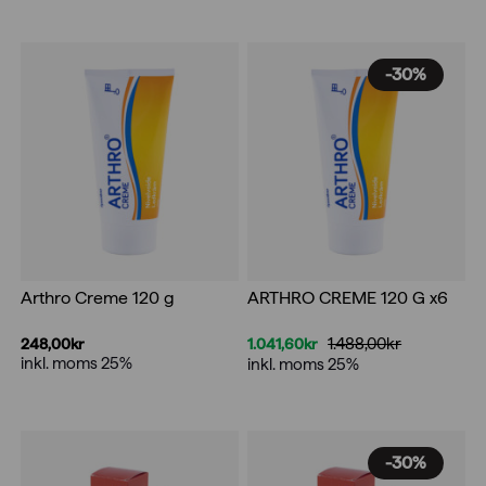
-30%
ARTHRO CREME 120 G x6
Arthro Creme 120 g
1.488,00
kr
1.041,60
kr
248,00
kr
Det
Det
inkl. moms 25%
inkl. moms 25%
ursprungliga
nuvarande
priset
priset
var:
är:
1.488,00kr.
1.041,60kr.
-30%