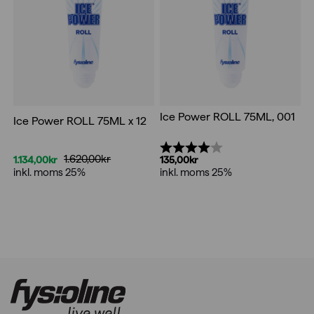
Ice Power ROLL 75ML, 001
Ice Power ROLL 75ML x 12
Betyg:
4.0 utav 5 stjärnor
1.620,00
kr
1.134,00
kr
135,00
kr
Det
Det
inkl. moms 25%
inkl. moms 25%
ursprungliga
nuvarande
priset
priset
var:
är:
1.620,00kr.
1.134,00kr.