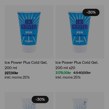
var:
är:
1.320,00kr.
924,00kr.
-30%
Ice Power Plus Cold Gel,
Ice Power Plus Cold Gel,
200 ml x20
200 ml
4.540,00
kr
3.178,00
kr
227,00
kr
Det
Det
inkl. moms 25%
inkl. moms 25%
ursprungliga
nuvarande
priset
priset
var:
är:
4.540,00kr.
3.178,00kr.
-30%