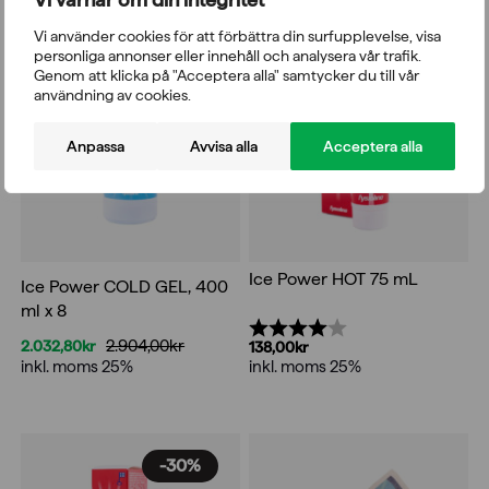
var:
är:
3.220,00kr.
2.254,00kr.
Vi använder cookies för att förbättra din surfupplevelse, visa
-30%
personliga annonser eller innehåll och analysera vår trafik.
Genom att klicka på "Acceptera alla" samtycker du till vår
användning av cookies.
Anpassa
Avvisa alla
Acceptera alla
Ice Power HOT 75 mL
Ice Power COLD GEL, 400
ml x 8
Betyg:
4.0 utav 5 stjärnor
2.904,00
kr
2.032,80
kr
138,00
kr
Det
Det
inkl. moms 25%
inkl. moms 25%
ursprungliga
nuvarande
priset
priset
var:
är:
2.904,00kr.
2.032,80kr.
-30%