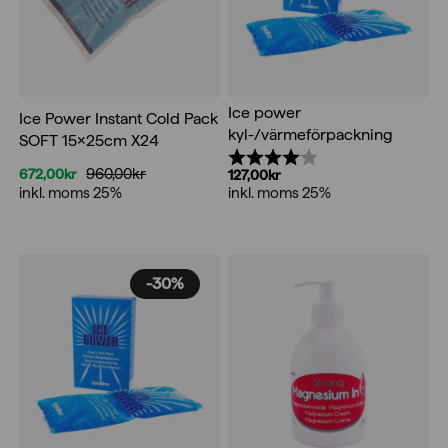
Ice power
Ice Power Instant Cold Pack
kyl-/värmeförpackning
SOFT 15x25cm X24
Betyg:
4.0 utav 5 stjärnor
960,00
kr
672,00
kr
127,00
kr
Det
Det
inkl. moms 25%
inkl. moms 25%
ursprungliga
nuvarande
priset
priset
var:
är:
960,00kr.
672,00kr.
-30%