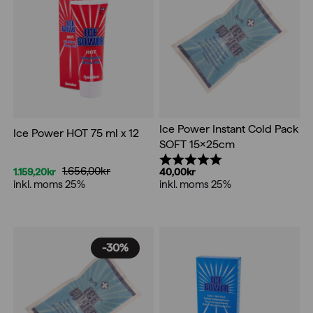
Ice Power Instant Cold Pack
Ice Power HOT 75 ml x 12
SOFT 15x25cm
Betyg:
5.0 utav 5 stjärnor
1.656,00
kr
1.159,20
kr
40,00
kr
Det
Det
inkl. moms 25%
inkl. moms 25%
ursprungliga
nuvarande
priset
priset
var:
är:
1.656,00kr.
1.159,20kr.
-30%