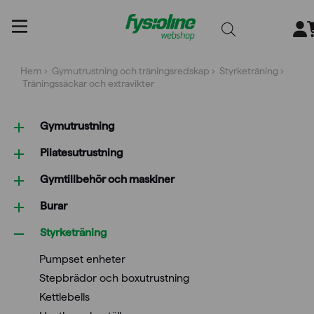
Gå
till
innehållet
Hem
›
Gymutrustning och träningsredskap
›
Styrketräning
›
Träningssäckar och extravikter
Gymutrustning
Pilatesutrustning
Gymtillbehör och maskiner
Burar
Styrketräning
Pumpset enheter
Stepbrädor och boxutrustning
Kettlebells