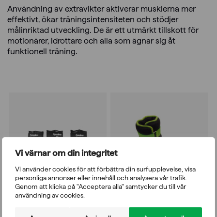
Användning av extravikter aktiverar musklerna mer
effektivt, ökar träningsintensiteten och stödjer
målinriktad utveckling. De är ett utmärkt tillskott för
motionärer, idrottare och alla som ägnar sig åt
funktionell träning.
Vi värnar om din integritet
Vi använder cookies för att förbättra din surfupplevelse, visa
personliga annonser eller innehåll och analysera vår trafik.
Genom att klicka på "Acceptera alla" samtycker du till vår
användning av cookies.
Wrange
Fysioline