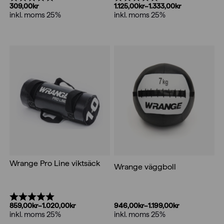
309,00
kr
1.125,00
kr
–
1.333,00
kr
inkl. moms 25%
Prisintervall:
inkl. moms 25%
1.125,00kr
till
1.333,00kr
Wrange Pro Line viktsäck
Wrange väggboll
Betyg:
5.0 utav 5 stjärnor
946,00
kr
–
1.199,00
kr
859,00
kr
–
1.020,00
kr
Prisintervall:
inkl. moms 25%
Prisintervall:
inkl. moms 25%
946,00kr
859,00kr