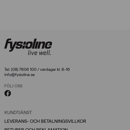
till
till
1.199,00kr
1.020,00kr
Tel. (08) 7606 100 / vardagar kl. 8–16
info@fysioline.se
FÖLJ OSS
KUNDTJÄNST
LEVERANS- OCH BETALNINGSVILLKOR
RETURER OCH REKLAMATION