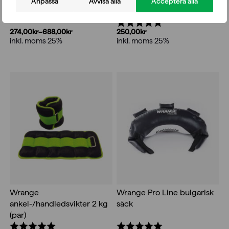
ankel-/handledsvikter 1 kg
Anpassa
Avvisa alla
Acceptera alla
handleds-/fotledsvikt
(par)
Betyg:
5.0 utav 5 stjärnor
274,00
kr
–
688,00
kr
250,00
kr
Prisintervall:
inkl. moms 25%
inkl. moms 25%
274,00kr
till
688,00kr
Wrange
Wrange Pro Line bulgarisk
ankel-/handledsvikter 2 kg
säck
(par)
Betyg:
5.0 utav 5 stjärnor
Betyg:
5.0 utav 5 stjärnor