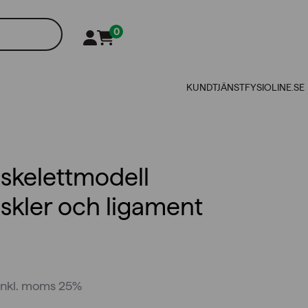
0
KUNDTJÄNST
FYSIOLINE.SE
 skelettmodell
kler och ligament
inkl. moms 25%