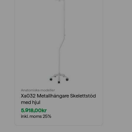
Anatomiska modeller
Xa032 Metallhängare Skelettstöd
med hjul
5.918,00
kr
inkl. moms 25%