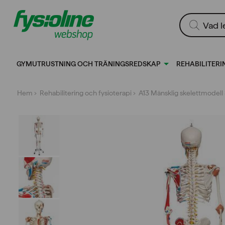
Gå
till
Produktsökn
innehållet
GYMUTRUSTNING OCH TRÄNINGSREDSKAP
REHABILITERI
Hem
›
Rehabilitering och fysioterapi
› A13 Mänsklig skelettmodel