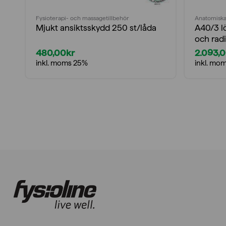
Fysioterapi- och massagetillbehör
Anatomiska
Mjukt ansiktsskydd 250 st/låda
A40/3 l
och rad
480,00
kr
2.093,
inkl. moms 25%
inkl. mo