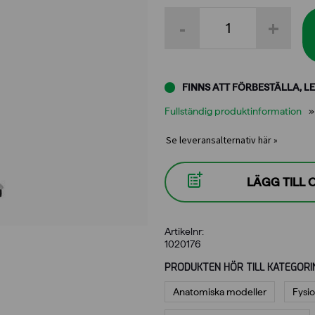
A13
-
+
Mänsklig
skelettmodell
Sam
med
muskler
FINNS ATT FÖRBESTÄLLA, LE
och
ligament
Fullständig produktinformation
mängd
Se leveransalternativ här »
LÄGG TILL
Artikelnr:
1020176
PRODUKTEN HÖR TILL KATEGORI
Anatomiska modeller
Fysio