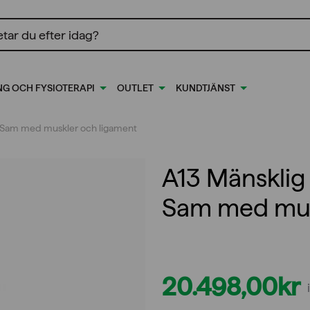
ing
NG OCH FYSIOTERAPI
OUTLET
KUNDTJÄNST
l Sam med muskler och ligament
A13 Mänsklig
Sam med mus
20.498,00
kr