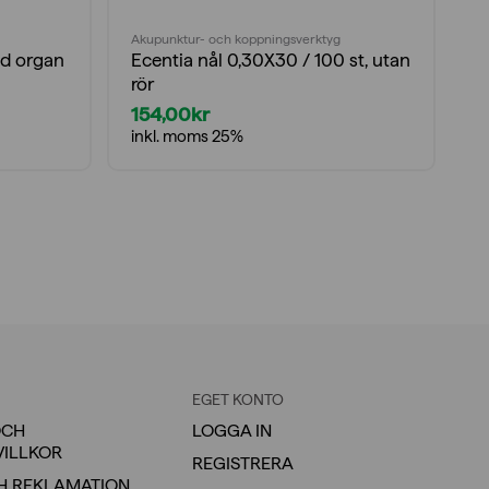
Akupunktur- och koppningsverktyg
Fy
d organ
Ecentia nål 0,30X30 / 100 st, utan
F
rör
154,00
kr
2
inkl. moms 25%
i
EGET KONTO
OCH
LOGGA IN
VILLKOR
REGISTRERA
H REKLAMATION