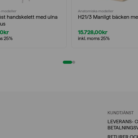
 modeller
Anatomiska modeller
öst handskelett med ulna
H21/3 Manligt bäcken me
ius
00
kr
15.728,00
kr
ms 25%
inkl. moms 25%
KUNDTJÄNST
LEVERANS- 
BETALNINGS
RETURER OC