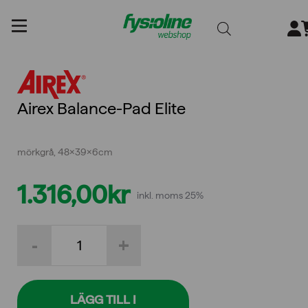
Gå
till
innehållet
Airex Balance-Pad Elite
mörkgrå, 48x39x6cm
1.316,00
kr
inkl. moms 25%
Airex
-
+
Balance-
Pad
Elite
mängd
LÄGG TILL I