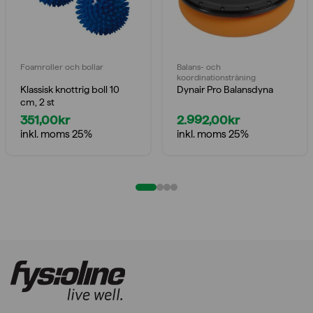
Foamroller och bollar
Balans- och
koordinationsträning
Klassisk knottrig boll 10
Dynair Pro Balansdyna
cm, 2 st
351,00
kr
2.992,00
kr
inkl. moms 25%
inkl. moms 25%