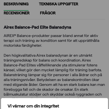
BESKRIVNING
TEKNISKA UPPGIFTER
RECENSIONER
FRÅGOR
Airex Balance-Pad Elite Balansdyna
AIREX® Balance-produkter passar bland annat för aktiv
terapi och träning av kondition samt för att upprätthålla
motoriska färdigheter.
Den högkvalitativa Airex balansdynan är en utmärkt
träningsredskap för balans och koordination. Airex
Balance-Pad Elites våffelliknande yta stimulerar fotens
känsel, vilket gör den mycket lämplig för träning barfota.
Balansträning lämpar sig för personer i alla åldrar och på
alla träningsnivåer. Betydelsen av balanskontrollen ökar
med stigande ålder. Genom att ha en stark balans kan man
förebygga fall och de skador de orsakar. En stark
bålmuskulatur stödjer och skyddar också ryggraden och
kan därigenom lindra eventuella ryggbesvär.
Balansträning har vetenskapligt visat sig vara fördelaktig
Vi värnar om din integritet
för exempelvis personer som rehabiliteras efter en stroke,