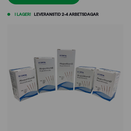
mängd
I LAGER!
LEVERANSTID 2-4 ARBETSDAGAR