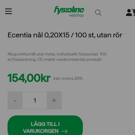
Gå
till
innehållet
Ecentia nål 0,20X15 / 100 st, utan rör
Akupunkturnål utan hylsa, individuellt förpackad. 100
st/förpackning. CE-märkt medicinteknisk produkt.
154,00
kr
inkl. moms 25%
Ecentia
-
+
nål
0,20X15
/
100
st,
LÄGG TILL I
utan
VARUKORGEN
rör