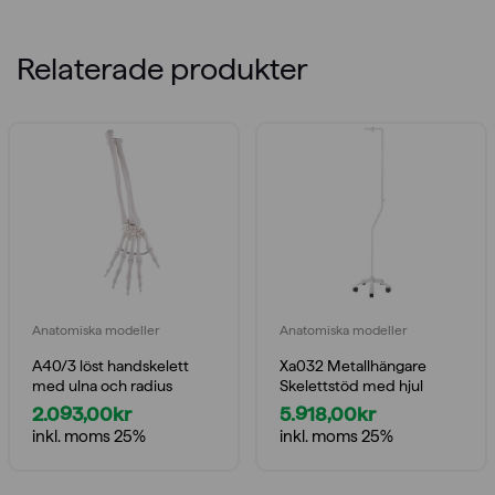
924,00kr.
831,60kr.
Relaterade produkter
Anatomiska modeller
Anatomiska modeller
A40/3 löst handskelett
Xa032 Metallhängare
med ulna och radius
Skelettstöd med hjul
2.093,00
kr
5.918,00
kr
inkl. moms 25%
inkl. moms 25%