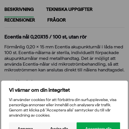
BESKRIVNING
TEKNISKA UPPGIFTER
RECENSIONER
FRÅGOR
Ecentia nål 0,20X15 / 100 st, utan rör
Förmånlig 0,20 x 15 mm Ecentia akupunkturnål i låda med
100 st. Ecentia-nålarna är sterila, individuellt förpackade
akupunkturnålar med metallhandtag. Det är möjligt att
använda Ecentia-nålar vid mikroströmbehandling, så att
mikroströmmen kan anslutas direkt till nålens handtagsdel.
Utan hylsa
Storlek 0,20 x 15 mm
Vi värnar om din integritet
100 st./låda
Steril, individuellt förpackad akupunkturnål utan
Vi använder cookies för att förbättra din surfupplevelse, visa
hylsa
personliga annonser eller innehåll och analysera vår trafik.
CE-märkt medicinteknisk produkt
Genom att klicka på "Acceptera alla" samtycker du till vår
användning av cookies.
Anpassa
Avvisa alla
Acceptera alla