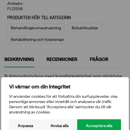
Artikelnr:
FL12506
PRODUKTEN HÖR TILL KATEGORIN
Behandlings­rumsutrustning
Bobathkuddar
Rehabilitering och fysioterapi
BESKRIVNING
RECENSIONER
FRÅGOR
Rulldyna/korvdyna med konstläderklädsel som stöddyna
vid behandling.
Vi värnar om din integritet
Yta: konstläder
Vi använder cookies för att förbättra din surfupplevelse, visa
Storlek: 40 x 100 cm
personliga annonser eller innehåll och analysera vår trafik.
Standardfärg Apollo
Genom att klicka på "Acceptera alla" samtycker du till vår
användning av cookies.
Anpassa
Avvisa alla
Acceptera alla