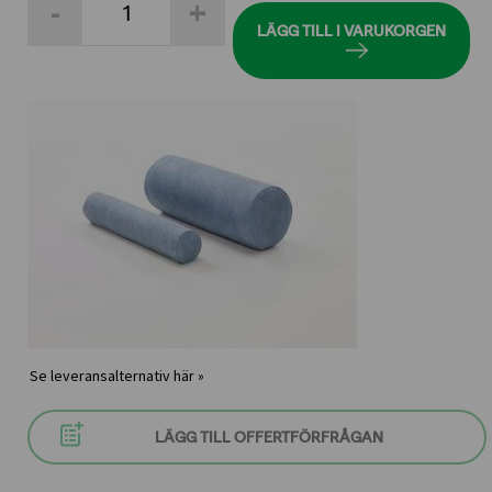
-
+
Bobath
rund
LÄGG TILL I VARUKORGEN
kudde
40X100cm
mängd
Se leveransalternativ här »
LÄGG TILL OFFERTFÖRFRÅGAN