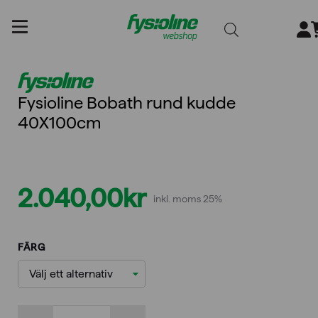
Gå
till
innehållet
Fysioline Bobath rund kudde
40X100cm
2.040,00
kr
inkl. moms 25%
FÄRG
Fysioline