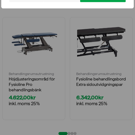
Relaterade produkter
Behandlings­rumsutrustning
Behandlings­rumsutrustning
Höjdjusteringsområd för
Fysioline behandlingsbord
Fysioline Pro
Extra sidoutvidgningspar
behandlingsbänk
4.622,00
kr
6.342,00
kr
inkl. moms 25%
inkl. moms 25%