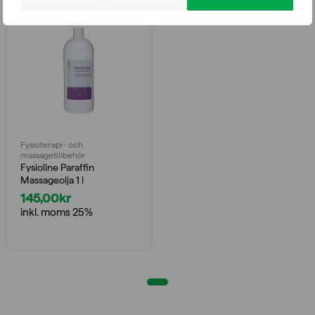
Fysioterapi- och
massagetillbehör
Fysioline Paraffin
Massageolja 1 l
145,00
kr
inkl. moms 25%