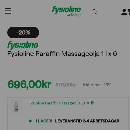
Gå
till
innehållet
-20%
Fysioline Paraffin Massageolja 1 l x 6
696,00
kr
870,00
kr
inkl. moms 25%
Det
Det
ursprungliga
nuvarande
× 6
Fysioline Paraffin Massageolja 1 l
priset
priset
I LAGER!
LEVERANSTID 2-4 ARBETSDAGAR