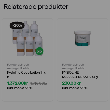
Relaterade produkter
-20%
Fysioterapi- och
Fysioterapi- och
massagetillbehör
massagetillbehör
Fysioline Coco Lotion 1 l x
FYSIOLINE
6
MASSAGEKRÄM 800 g
1.372,80
kr
230,00
kr
1.716,00
kr
Det
Det
inkl. moms 25%
inkl. moms 25%
ursprungliga
nuvarande
priset
priset
var:
är: