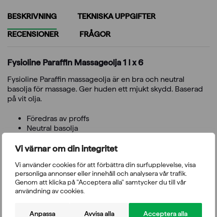
BESKRIVNING
TEKNISKA UPPGIFTER
RECENSIONER
FRÅGOR
Fysioline Paraffin Massageolja 1 l x 6
Fysioline Paraffin massageolja är en bra och neutral
basolja för massage. Ger huden ett mjukt skydd. Baserad
på vit olja.
Föredras av proffs
Neutral basolja
Tillverkad i Finland
Grossistförpackning om 6 st
Vi värnar om din integritet
Kompatibel tömningspump >>
Vi använder cookies för att förbättra din surfupplevelse, visa
personliga annonser eller innehåll och analysera vår trafik.
Genom att klicka på "Acceptera alla" samtycker du till vår
användning av cookies.
Du kanske också gillar
Anpassa
Avvisa alla
Acceptera alla