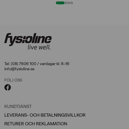
1.716,00kr.
1.372,80kr.
Tel. (08) 7606 100 / vardagar kl. 8–16
info@fysioline.se
FÖLJ OSS
KUNDTJÄNST
LEVERANS- OCH BETALNINGSVILLKOR
RETURER OCH REKLAMATION