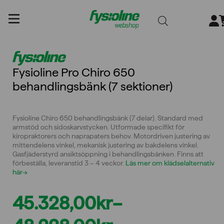
Gå
till
innehållet
Fysioline Pro Chiro 650
behandlingsbänk (7 sektioner)
Fysioline Chiro 650 behandlingsbänk (7 delar). Standard med
armstöd och sidoskarvstycken. Utformade specifikt för
kiropraktorers och naprapaters behov. Motordriven justering av
mittendelens vinkel, mekanisk justering av bakdelens vinkel.
Gasfjäderstyrd ansiktsöppning i behandlingsbänken. Finns att
förbeställa, leveranstid 3 – 4 veckor.
Läs mer om klädselalternativ
här→
45.328,00
kr
–