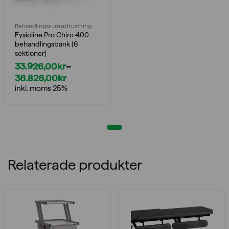
Behandlings­rumsutrustning
Fysioline Pro Chiro 400
behandlingsbänk (6
sektioner)
33.926,00
kr
–
36.826,00
kr
Prisintervall:
inkl. moms 25%
33.926,00kr
till
36.826,00kr
Relaterade produkter