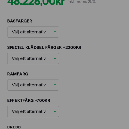
Prisintervall:
48.228,00
kr
inkl. moms 25%
45.328,00kr
BASFÄRGER
till
48.228,00kr
SPECIEL KLÄDSEL FÄRGER +2200KR
RAMFÄRG
EFFEKTFÄRG +700KR
BREDD