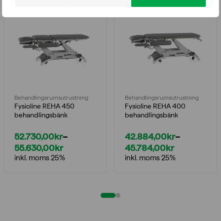
Behandlings­rumsutrustning
Behandlings­rumsutrustning
Fysioline REHA 450
Fysioline REHA 400
behandlingsbänk
behandlingsbänk
52.730,00
kr
–
42.884,00
kr
–
55.630,00
kr
45.784,00
kr
Prisintervall:
Prisintervall:
inkl. moms 25%
inkl. moms 25%
52.730,00kr
42.884,00kr
till
till
55.630,00kr
45.784,00kr