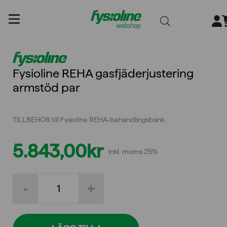
Gå
till
innehållet
Fysioline REHA gasfjäderjustering
armstöd par
TILLBEHÖR till Fysioline REHA-behandlingsbänk.
5.843,00
kr
inkl. moms 25%
Fysioline
-
+
REHA
gasfjäderjustering
armstöd
par
mängd