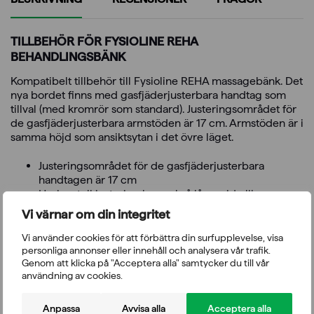
TILLBEHÖR FÖR FYSIOLINE REHA
BEHANDLINGSBÄNK
Kompatibelt tillbehör till Fysioline REHA massagebänk. Det
nya bordet finns med gasfjäderjusterbara handtag som
tillval (med kromrör som standard). Justeringsområdet för
de gasfjäderjusterbara armstöden är 17 cm. Armstöden är i
samma höjd som ansiktsytan i det övre läget.
Justeringsområdet för de gasfjäderjusterbara
handtagen är 17 cm
Horisontell justering kan också låsas vid olika
punkter
Vi värnar om din integritet
Tillbehör endast till nytt bord
Vi använder cookies för att förbättra din surfupplevelse, visa
personliga annonser eller innehåll och analysera vår trafik.
Genom att klicka på "Acceptera alla" samtycker du till vår
användning av cookies.
Du kanske också gillar
Anpassa
Avvisa alla
Acceptera alla