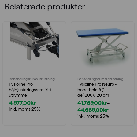
Relaterade produkter
Behandlings­rumsutrustning
Behandlings­rumsutrustning
Fysioline Pro
Fysioline Pro Neuro -
höjdjusteringsram fritt
bobathplatå (1
utrymme
del)200X120 cm
4.977,00
kr
41.769,00
kr
–
inkl. moms 25%
44.669,00
kr
Prisintervall:
inkl. moms 25%
41.769,00kr
till
44.669,00kr