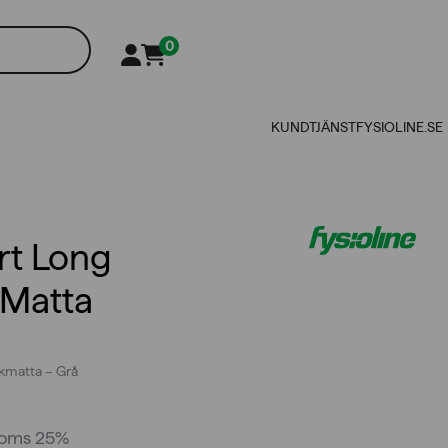
0
KUNDTJÄNST
FYSIOLINE.SE
rt Long
Matta
ikmatta – Grå
moms 25%