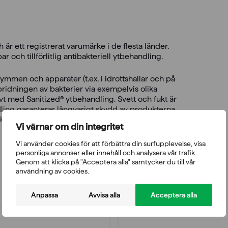
är ett registrerat varumärke i de flesta länder.
och tillförlitlig antibakteriell ytbehandling.
en och apparater (t.ex. i idrottshallar och på
idningen av bakterier via exempelvis olika
t med Sanitized® ytbehandling. Svett och fukt är
dling garanterar långvarigt skydd av produkterna
lekna och erbjuder hygienisk fräschhet och
Vi värnar om din integritet
Vi använder cookies för att förbättra din surfupplevelse, visa
personliga annonser eller innehåll och analysera vår trafik.
Genom att klicka på "Acceptera alla" samtycker du till vår
användning av cookies.
Anpassa
Avvisa alla
Acceptera alla