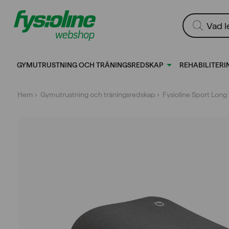
Gå
till
Produktsökn
innehållet
GYMUTRUSTNING OCH TRÄNINGSREDSKAP
REHABILITERI
Hem
›
Gymutrustning och träningsredskap
› Fysioline Sport Lon