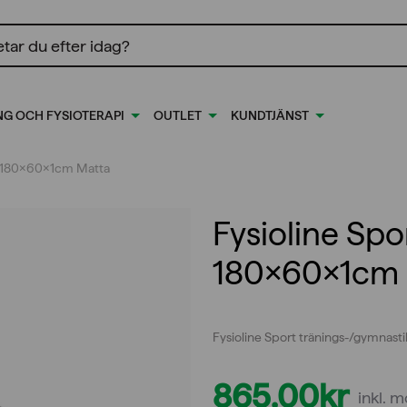
ing
NG OCH FYSIOTERAPI
OUTLET
KUNDTJÄNST
g 180x60x1cm Matta
Fysioline Spo
180x60x1cm 
Fysioline Sport tränings-/gymnast
865,00
kr
inkl. 