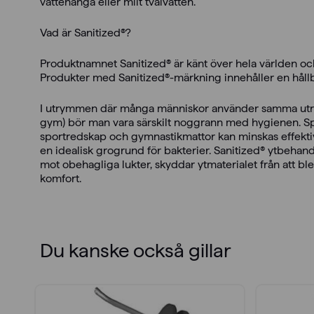
vattenånga eller milt tvålvatten.
Vad är Sanitized®?
Produktnamnet Sanitized® är känt över hela världen och 
Produkter med Sanitized®-märkning innehåller en hållbar 
I utrymmen där många människor använder samma utrymm
gym) bör man vara särskilt noggrann med hygienen. Spr
sportredskap och gymnastikmattor kan minskas effektiv
en idealisk grogrund för bakterier. Sanitized® ytbehan
mot obehagliga lukter, skyddar ytmaterialet från att b
komfort.
Du kanske också gillar