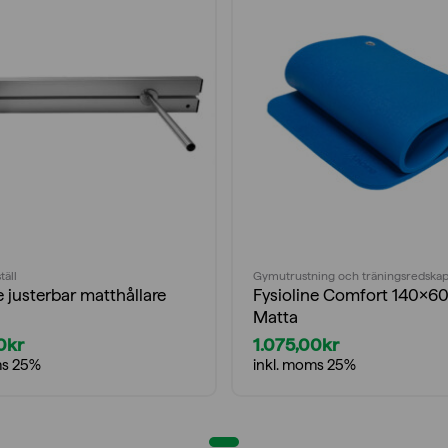
täll
Gymutrustning och träningsredska
e justerbar matthållare
Fysioline Comfort 140x6
Matta
0
kr
1.075,00
kr
ms 25%
inkl. moms 25%