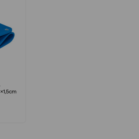
p
0x1,5cm