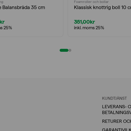
ng
Foamroller och bollar
ne Balansbräda 35 cm
Klassisk knottrig boll 10 c
kr
351,00
kr
ms 25%
inkl. moms 25%
KUNDTJÄNST
LEVERANS- 
BETALNINGS
RETURER OC
GARANTIVIL