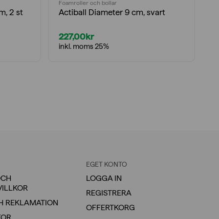
Foamroller och bollar
Bo
m, 2 st
Actiball Diameter 9 cm, svart
F
227,00
kr
4
inkl. moms 25%
i
EGET KONTO
OCH
LOGGA IN
VILLKOR
REGISTRERA
H REKLAMATION
OFFERTKORG
KOR