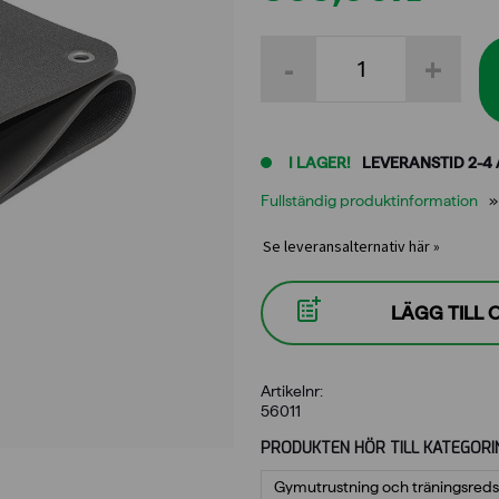
Fysioline
-
+
Sport
Long
180x60x1cm
Matta
mängd
I LAGER!
LEVERANSTID 2-4
Fullständig produktinformation
Se leveransalternativ här »
LÄGG TILL
Artikelnr:
56011
PRODUKTEN HÖR TILL KATEGORI
Gymutrustning och träningsred