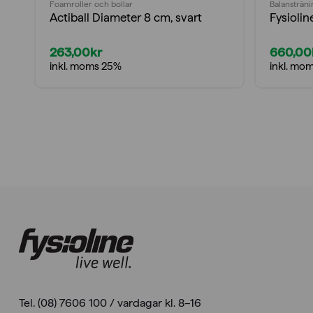
Foamroller och bollar
Balansträni
Actiball Diameter 8 cm, svart
Fysioli
263,00
kr
660,00
inkl. moms 25%
inkl. mo
Tel. (08) 7606 100 / vardagar kl. 8–16