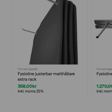
Förvaringsställ
Förvaringss
Fysioline justerbar matthållare
Fysiolin
extra rack
358,00
kr
1.270,0
inkl. moms 25%
inkl. mo