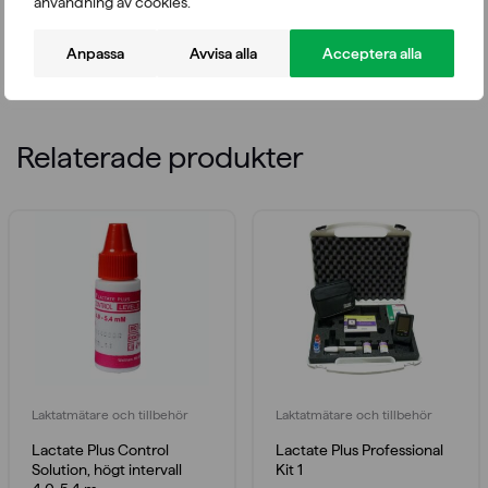
användning av cookies.
videoinspelning från alla håll och simulering av
nedförsbacke
Anpassa
Avvisa alla
Acceptera alla
säkerhetsbåge med nödstoppsfunktion.
Relaterade produkter
Laktatmätare och tillbehör
Laktatmätare och tillbehör
Lactate Plus Control
Lactate Plus Professional
Solution, högt intervall
Kit 1