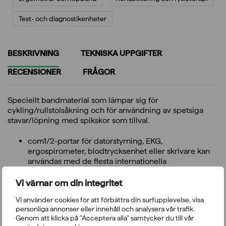
Test- och diagnostikenheter
BESKRIVNING
TEKNISKA UPPGIFTER
RECENSIONER
FRÅGOR
Speciellt bandmaterial som lämpar sig för
cykling/rullstolsåkning och för användning av spetsiga
stavar/löpning med spikskor som tillval.
com1/2-portar för datorstyrning, EKG,
ergospirometer, blodtrycksenhet eller skrivare kan
användas med de flesta internationella
program/apparater
h/p/cosmos para control® datorprogramvara för
Vi värnar om din integritet
styrning och övervakning av utrustningen
Vi använder cookies för att förbättra din surfupplevelse, visa
h/p/cosmos para graphics datorprogramvara för
personliga annonser eller innehåll och analysera vår trafik.
inspelning och visualisering av nyckelparametrar
Genom att klicka på "Acceptera alla" samtycker du till vår
omvänd bandrotationsriktning för att möjliggöra