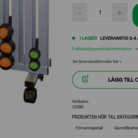
Hantelställning
-
+
för
Wrange
Pro-
hantlar
mängd
I LAGER!
LEVERANSTID 2-4
Fullständig produktinformation
Se leveransalternativ här »
LÄGG TILL
Artikelnr:
13386
PRODUKTEN HÖR TILL KATEGORI
Förvaringsställ
Gymtillbehö