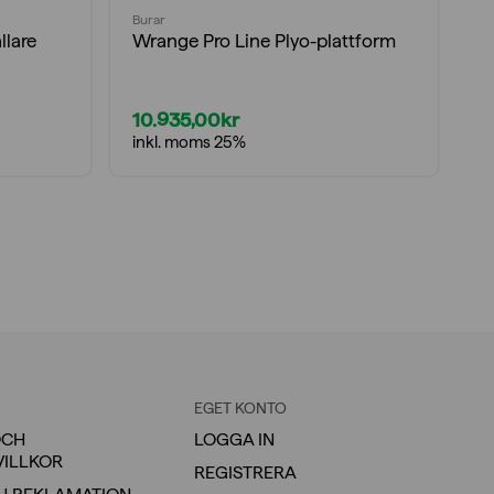
Burar
Fö
llare
Wrange Pro Line Plyo-plattform
W
m
10.935,00
kr
2
inkl. moms 25%
i
EGET KONTO
OCH
LOGGA IN
VILLKOR
REGISTRERA