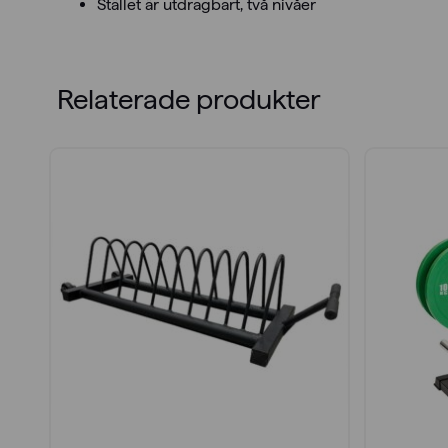
Stället är utdragbart, två nivåer
Relaterade produkter