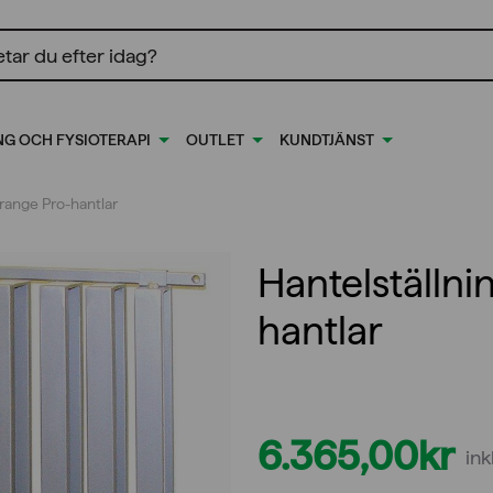
ing
NG OCH FYSIOTERAPI
OUTLET
KUNDTJÄNST
Wrange Pro-hantlar
Hantelställni
hantlar
6.365,00
kr
in