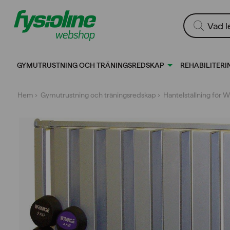
Gå
till
Produktsökn
innehållet
GYMUTRUSTNING OCH TRÄNINGSREDSKAP
REHABILITERI
Hem
›
Gymutrustning och träningsredskap
› Hantelställning för 