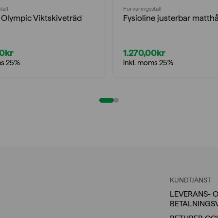
täll
Förvaringsställ
Olympic Viktskiveträd
Fysioline justerbar matthå
00
kr
1.270,00
kr
ms 25%
inkl. moms 25%
KUNDTJÄNST
LEVERANS- 
BETALNINGS