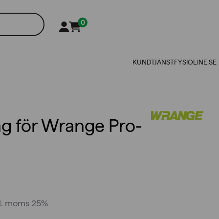
0
KUNDTJÄNST
FYSIOLINE.SE
ng för Wrange Pro-
kl. moms 25%