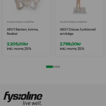
Anatomiska modeller
Anatomiska modeller
A61/1 Bäcken, kvinna,
A83/1 Deluxe funktionell
flexibel
armbåge
2.205,00
kr
2.768,00
kr
inkl. moms 25%
inkl. moms 25%