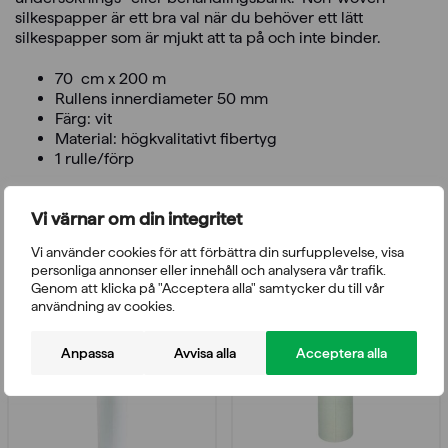
silkespapper är ett bra val när du behöver ett lätt
silkespapper som är mjukt att ta på och inte binder.
70 cm x 200 m
Rullens innerdiameter 50 mm
Färg: vit
Material: högkvalitativt fibertyg
1 rulle/förp
Vi värnar om din integritet
Du kanske också gillar
Vi använder cookies för att förbättra din surfupplevelse, visa
personliga annonser eller innehåll och analysera vår trafik.
Genom att klicka på "Acceptera alla" samtycker du till vår
användning av cookies.
Anpassa
Avvisa alla
Acceptera alla