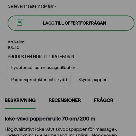
Se leveransalternativ här »
LÄGG TILL OFFERTFÖRFRÅGAN
Artikelnr:
10530
PRODUKTEN HÖR TILL KATEGORIN
Fysioterapi- och massagetillbehör
Pappersprodukter och skydd
Skyddspapper
BESKRIVNING
RECENSIONER
FRÅGOR
Icke-vävd pappersrulle 70 cm/200 m
Högkvalitativt icke vävt skyddspapper för massage-,
undersöknings- eller behandlingsbänk. Non-woven