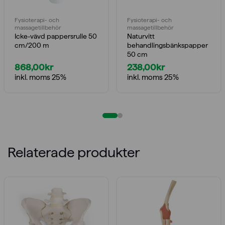
Fysioterapi- och
Fysioterapi- och
massagetillbehör
massagetillbehör
Icke-vävd pappersrulle 50
Naturvitt
cm/200 m
behandlingsbänkspapper
50 cm
868,00
kr
238,00
kr
inkl. moms 25%
inkl. moms 25%
Relaterade produkter