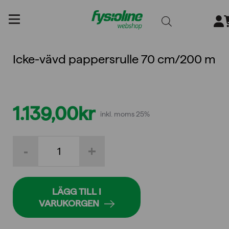
Gå
till
innehållet
Icke-vävd pappersrulle 70 cm/200 m
1.139,00
kr
inkl. moms 25%
Icke-
-
+
vävd
pappersrulle
70
cm/200
m
LÄGG TILL I
mängd
VARUKORGEN