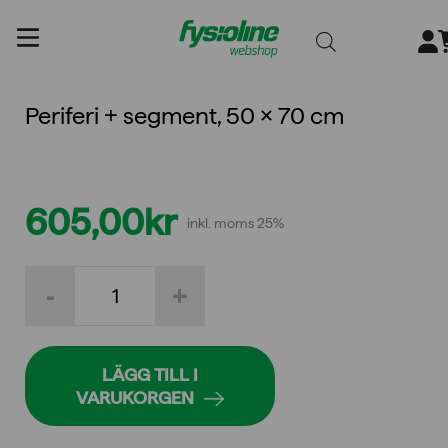
Gå
till
innehållet
Periferi + segment, 50 x 70 cm
605,00
kr
inkl. moms 25%
Periferi
-
+
+
segment,
50
x
70
LÄGG TILL I
cm
VARUKORGEN
mängd