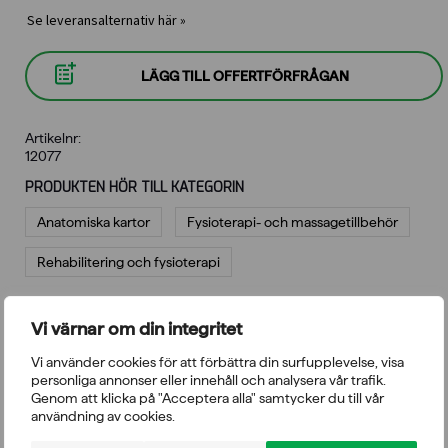
Se leveransalternativ här »
LÄGG TILL OFFERTFÖRFRÅGAN
Artikelnr:
12077
PRODUKTEN HÖR TILL KATEGORIN
Anatomiska kartor
Fysioterapi- och massagetillbehör
Rehabilitering och fysioterapi
Vi värnar om din integritet
BESKRIVNING
RECENSIONER
FRÅGOR
Vi använder cookies för att förbättra din surfupplevelse, visa
personliga annonser eller innehåll och analysera vår trafik.
Högkvalitativ anatomisk karta över nervzoner.
Genom att klicka på "Acceptera alla" samtycker du till vår
användning av cookies.
Kartans storlek 50 x 70cm