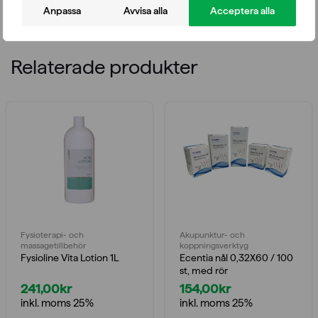
Språk: engelska
Anpassa
Avvisa alla
Acceptera alla
Relaterade produkter
Fysioterapi- och
Akupunktur- och
massagetillbehör
koppningsverktyg
Fysioline Vita Lotion 1L
Ecentia nål 0,32X60 / 100
st, med rör
241,00
kr
154,00
kr
inkl. moms 25%
inkl. moms 25%