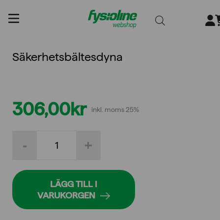
Gå
till
innehållet
Säkerhetsbältesdyna
306,00
kr
inkl. moms 25%
Säkerhetsbältesdyna
-
+
mängd
LÄGG TILL I
VARUKORGEN