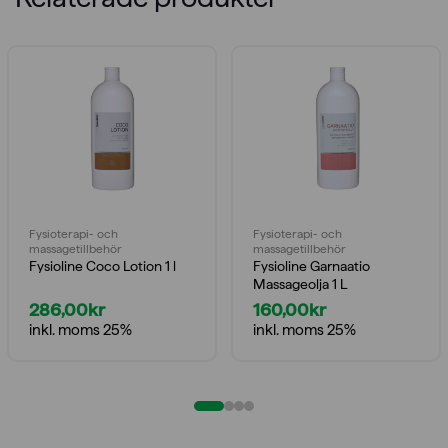
Fysioterapi- och
Fysioterapi- och
massagetillbehör
massagetillbehör
Fysioline Coco Lotion 1 l
Fysioline Garnaatio
Massageolja 1 L
286,00
kr
160,00
kr
inkl. moms 25%
inkl. moms 25%