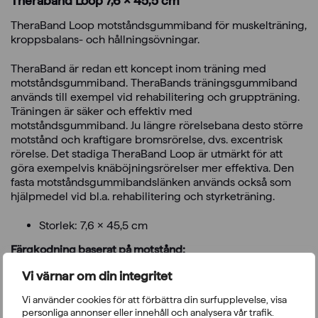
Theraband Loop 7,6 x 45,5 cm
TheraBand Loop motståndsgummiband för muskelträning,
kroppsbalans- och hållningsövningar.
TheraBand är redan ett koncept inom träning med
motståndsgummiband. TheraBands träningsgummiband
används till exempel vid rehabilitering och gruppträning.
Träningen är säker och effektiv med
motståndsgummiband. Ju längre rörelsebana desto större
motstånd och kraftigare bromsrörelse, dvs. excentrisk
rörelse. Det stadiga TheraBand Loop är utmärkt för att
göra exempelvis knäböjningsrörelser mer effektiva. Den
fasta motståndsgummibandslänken används också som
hjälpmedel vid bl.a. rehabilitering och styrketräning.
Storlek: 7,6 x 45,5 cm
Färgkodning baserat på motstånd:
Vi värnar om din integritet
Gul – mycket lätt motstånd
Röd – lätt motstånd
Vi använder cookies för att förbättra din surfupplevelse, visa
Grön – medeltungt motstånd
personliga annonser eller innehåll och analysera vår trafik.