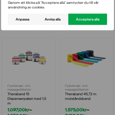
Blå – ganska tungt motstånd
Genom att klicka på "Acceptera alla" samtycker du till vår
användning av cookies.
Anpassa
Avvisa alla
Acceptera alla
Du kanske också gillar
Fysioterapi- och
Fysioterapi- och
massagetillbehör
massagetillbehör
Theraband 15
Theraband 45,72 m
Dispenserpaket med 1,5
motståndsband
m
1.097,00
kr
–
1.575,00
kr
–