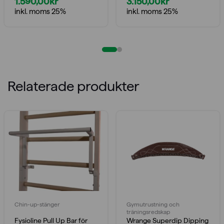
1.590,00
kr
3.150,00
kr
Prisintervall:
Prisintervall:
inkl. moms 25%
inkl. moms 25%
1.097,00kr
1.575,00kr
till
till
1.590,00kr
3.150,00kr
Relaterade produkter
Chin-up-stänger
Gymutrustning och
träningsredskap
Fysioline Pull Up Bar för
Wrange Superdip Dipping