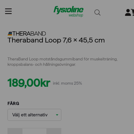
Gå
till
innehållet
Theraband Loop 7,6 x 45,5 cm
TheraBand Loop motståndsgummiband för muskelträning,
kroppsbalans- och hållningsövningar.
189,00
kr
inkl. moms 25%
FÄRG
Theraband