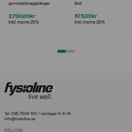
gymnastikväggstänger
Belt
2.700,00
kr
673,00
kr
inkl. moms 25%
inkl. moms 25%
Tel. (08) 7606 100 / vardagar kl. 8–16
info@fysioline.se
FÖLJ OSS