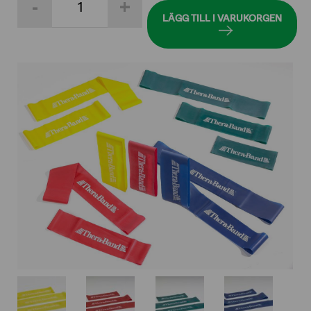
-
+
Loop
7,6
LÄGG TILL I VARUKORGEN
x
45,5
cm
mängd