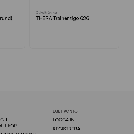
Cykelträning
Mi
(rund)
THERA-Trainer tigo 626
B
7
i
EGET KONTO
OCH
LOGGA IN
VILLKOR
REGISTRERA