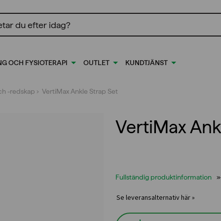
ing
NG OCH FYSIOTERAPI
OUTLET
KUNDTJÄNST
och -redskap
› VertiMax Ankle Strap Set
VertiMax Ank
Fullständig produktinformation
Se leveransalternativ här »