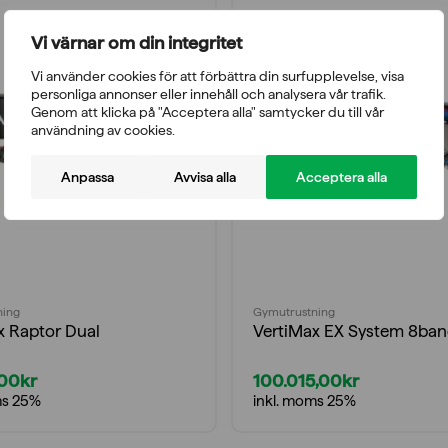
Vi värnar om din integritet
Vi använder cookies för att förbättra din surfupplevelse, visa
personliga annonser eller innehåll och analysera vår trafik.
Genom att klicka på "Acceptera alla" samtycker du till vår
användning av cookies.
Anpassa
Avvisa alla
Acceptera alla
ning
Gymutrustning
x Raptor Dual
VertiMax EX System 8ba
,00
kr
100.015,00
kr
ms 25%
inkl. moms 25%