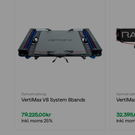
Gymutrustning
Gymutrust
VertiMax V8 System 8bands
VertiMa
79.225,00
kr
32.395
inkl. moms 25%
inkl. mo