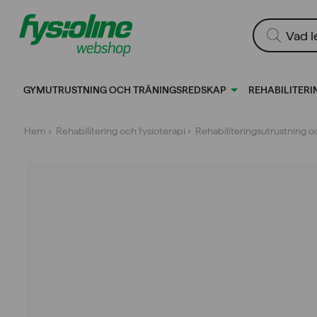
Gå
till
Produktsökn
innehållet
GYMUTRUSTNING OCH TRÄNINGSREDSKAP
REHABILITERI
Hem
›
Rehabilitering och fysioterapi
›
Rehabiliterings­utrustning 