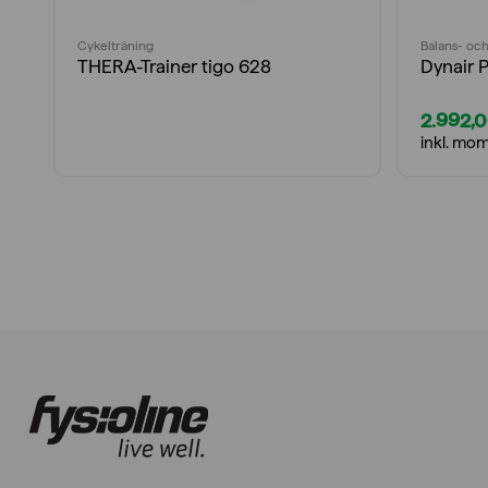
Cykelträning
Balans- och
THERA-Trainer tigo 628
Dynair 
2.992,
inkl. mo