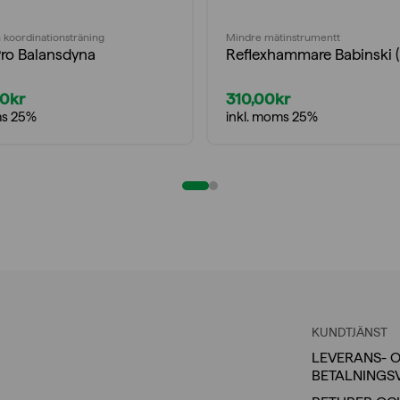
 koordinationsträning
Mindre mätinstrumentt
Pro Balansdyna
Reflexhammare Babinski 
00
kr
310,00
kr
ms 25%
inkl. moms 25%
KUNDTJÄNST
LEVERANS- 
BETALNINGS