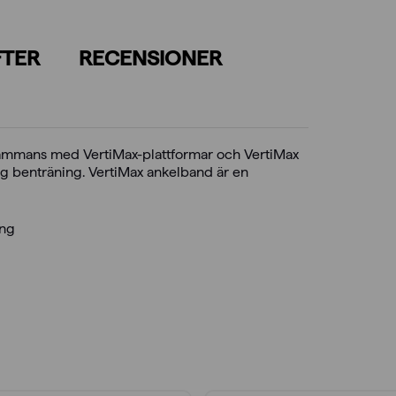
FTER
RECENSIONER
lsammans med VertiMax-plattformar och VertiMax
ig benträning. VertiMax ankelband är en
ing