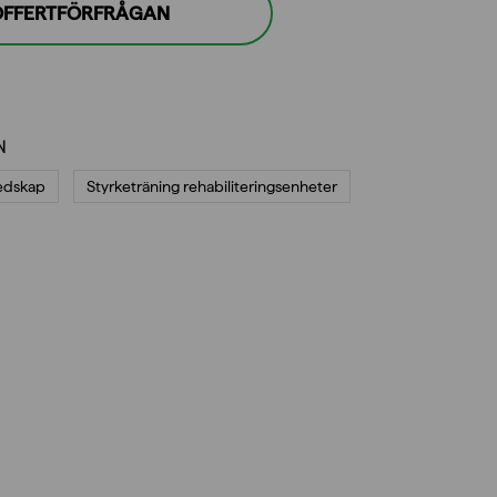
 OFFERTFÖRFRÅGAN
N
redskap
Styrketräning rehabiliteringsenheter