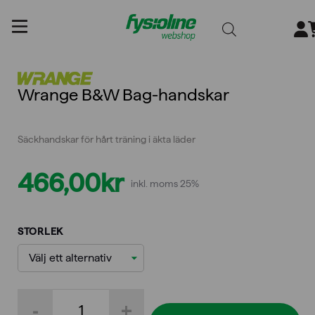
Gå
till
innehållet
Wrange B&W Bag-handskar
Säckhandskar för hårt träning i äkta läder
466,00
kr
inkl. moms 25%
STORLEK
Wrange
-
+
B&W