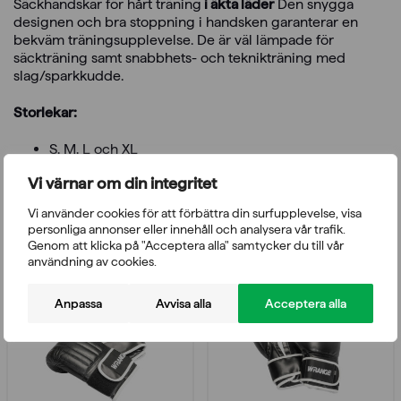
Säckhandskar för hårt träning
i äkta läder
Den snygga
designen och bra stoppning i handsken garanterar en
bekväm träningsupplevelse. De är väl lämpade för
säckträning samt snabbhets- och teknikträning med
slag/sparkkudde.
Storlekar:
S, M, L och XL
Vi värnar om din integritet
Vi använder cookies för att förbättra din surfupplevelse, visa
Du kanske också gillar
personliga annonser eller innehåll och analysera vår trafik.
Genom att klicka på "Acceptera alla" samtycker du till vår
användning av cookies.
Anpassa
Avvisa alla
Acceptera alla