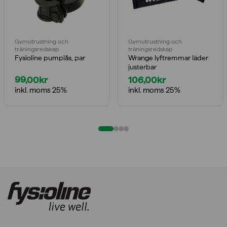
Gymutrustning och
Gymutrustning och
träningsredskap
träningsredskap
Fysioline pumplås, par
Wrange lyftremmar läder
justerbar
99,00
kr
106,00
kr
inkl. moms 25%
inkl. moms 25%