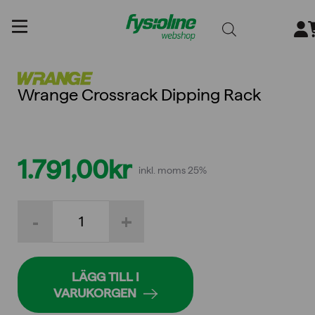
Gå
till
innehållet
Wrange Crossrack Dipping Rack
1.791,00
kr
inkl. moms 25%
Wrange
-
+
Crossrack
Dipping
Rack
mängd
LÄGG TILL I
VARUKORGEN