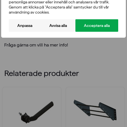
personliga annonser eller innehåll och analysera vår trafik.
Snabbfäste
Genom att klicka på "Acceptera alla" samtycker du till vår
användning av cookies.
Genom att kombinera olika varianter efter eget tycke kan
du bygga ett set som passar just dig! Bifogat är en översikt
Anpassa
Avvisa alla
Acceptera alla
över produktfamiljen WRANGE CROSSRACK,
slutprodukten beror på de valda alternativen.
Fråga gärna om vill ha mer info!
Relaterade produkter