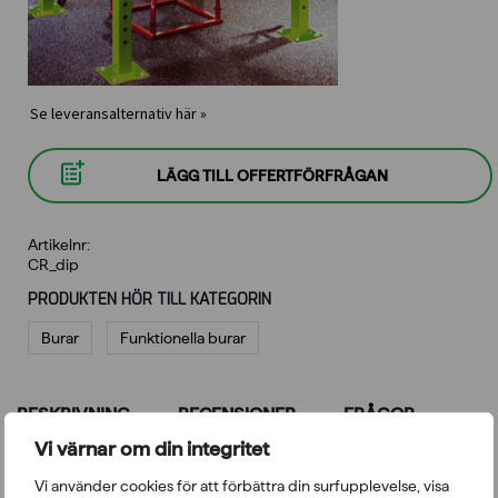
Se leveransalternativ här »
LÄGG TILL OFFERTFÖRFRÅGAN
Artikelnr:
CR_dip
PRODUKTEN HÖR TILL KATEGORIN
Burar
Funktionella burar
BESKRIVNING
RECENSIONER
FRÅGOR
Vi värnar om din integritet
Stabilt dipställ för Wrange träningsställ.
Vi använder cookies för att förbättra din surfupplevelse, visa