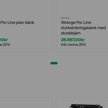
Bänkar
Pro Line plan bänk
Wrange Pro Line
styrketräningsbänk med
skyddsjärn
00
kr
26.567,00
kr
ms 25%
inkl. moms 25%