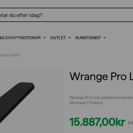
ing
NG OCH FYSIOTERAPI
OUTLET
KUNDTJÄNST
terbar bänk
Wrange Pro L
Wrange Pro Line justerbar lutande
tillverkad i Finland.
15.887,00
kr
i