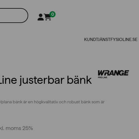
0
KUNDTJÄNST
FYSIOLINE.SE
ine justerbar bänk
/plana bänk är en högkvalitativ och robust bänk som är
nkl. moms 25%