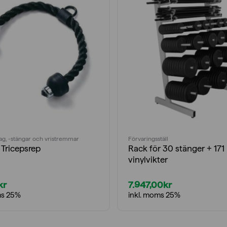
ag, -stängar och vristremmar
Förvaringsställ
Tricepsrep
Rack för 30 stänger + 171
vinylvikter
kr
7.947,00
kr
ms 25%
inkl. moms 25%