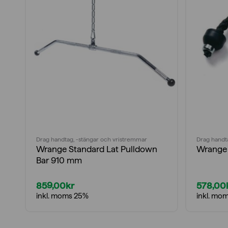
Drag handtag, -stängar och vristremmar
Drag handt
Wrange Standard Lat Pulldown
Wrange 
Bar 910 mm
859,00
kr
578,00
inkl. moms 25%
inkl. mo