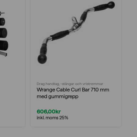
Drag handtag, -stängar och vristremmar
Dr
Wrange Cable Curl Bar 710 mm
W
med gummigrepp
606,00
kr
6
inkl. moms 25%
i