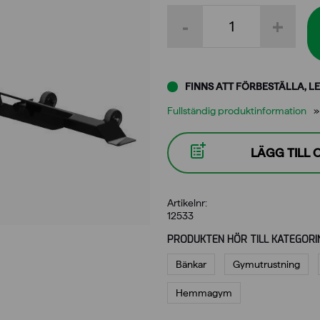
Wrange
-
+
Pro
Line
justerbar
bänk
mängd
FINNS ATT FÖRBESTÄLLA, LE
Fullständig produktinformation
LÄGG TILL
Artikelnr:
12533
PRODUKTEN HÖR TILL KATEGORI
Bänkar
Gymutrustning
Hemmagym