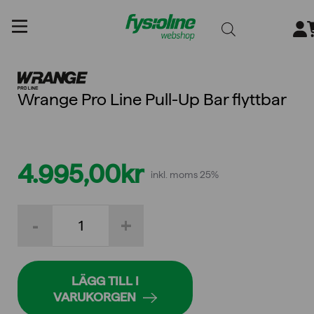
Gå
till
innehållet
Wrange Pro Line Pull-Up Bar flyttbar
4.995,00
kr
inkl. moms 25%
Wrange
-
+
Pro
Line
Pull-
Up
Bar
LÄGG TILL I
flyttbar
VARUKORGEN
mängd