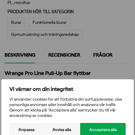
PL_repullup
PRODUKTEN HÖR TILL KATEGORIN
Burar
Funktionella burar
Gymutrustning och träningsredskap
BESKRIVNING
RECENSIONER
FRÅGOR
Wrange Pro Line Pull-Up Bar flyttbar
Wrange Pro Line haklyftsstång är ett extra tillbehör för
Vi värnar om din integritet
Wrange Pro Line ställ.
Vi använder cookies för att förbättra din surfupplevelse, visa
Material: Pulverlackerat stål
personliga annonser eller innehåll och analysera vår trafik.
Vikt: 31,2 kg
Genom att klicka på "Acceptera alla" samtycker du till vår
Storlek: 1320 x 730 x 700 mm
användning av cookies.
Färg: mattsvart
Anpassa
Avvisa alla
Acceptera alla