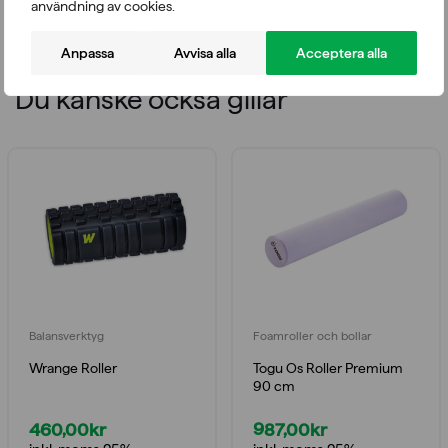
medföljer.
användning av cookies.
Anpassa
Avvisa alla
Acceptera alla
Du kanske också gillar
Balansverktyg
Foamroller och bollar
Wrange Roller
Togu Os Roller Premium
90 cm
460,00
kr
987,00
kr