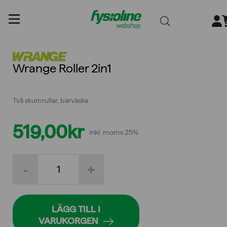
Gå
till
innehållet
Wrange Roller 2in1
Två skumrullar, bärväska
519,00
kr
inkl. moms 25%
Wrange
-
+
Roller
2in1
mängd
LÄGG TILL I
VARUKORGEN