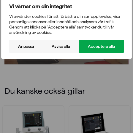
Vi värnar om din integritet
Vänligen acceptera funktionella, analys, annonsering
Vi använder cookies för att förbättra din surfupplevelse, visa
personliga annonser eller innehåll och analysera vår trafik.
cookies för att komma åt detta innehåll
Genom att klicka på "Acceptera alla" samtycker du till vår
användning av cookies.
Anpassa
Avvisa alla
Acceptera alla
Du kanske också gillar