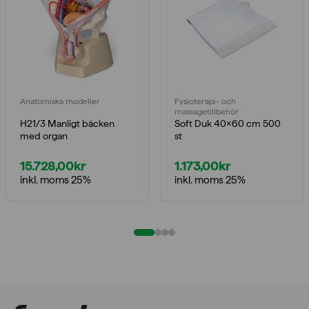
Anatomiska modeller
Fysioterapi- och
massagetillbehör
H21/3 Manligt bäcken
Soft Duk 40×60 cm 500
med organ
st
15.728,00
kr
1.173,00
kr
inkl. moms 25%
inkl. moms 25%