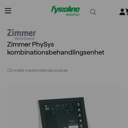
Gå
till
innehållet
Zimmer PhySys
kombinationsbehandlingsenhet
CE-märkt medicinteknisk produkt