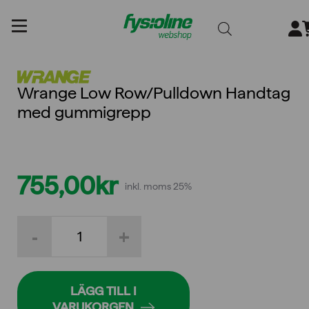
Gå
till
innehållet
Wrange Low Row/Pulldown Handtag
med gummigrepp
755,00
kr
inkl. moms 25%
Wrange
-
+
Low
Row/Pulldown
Handtag
med
gummigrepp
LÄGG TILL I
mängd
VARUKORGEN