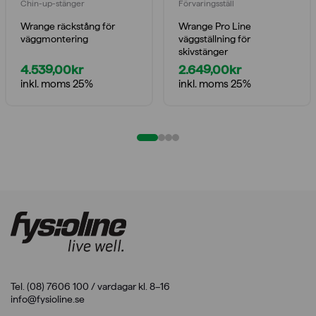
Chin-up-stänger
Förvaringsställ
Wrange räckstång för
Wrange Pro Line
väggmontering
väggställning för
skivstänger
4.539,00
kr
2.649,00
kr
inkl. moms 25%
inkl. moms 25%
Tel. (08) 7606 100 / vardagar kl. 8–16
info@fysioline.se