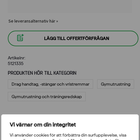
Se leveransalternativ här »
LÄGG TILL OFFERTFÖRFRÅGAN
Artikelnr:
5121335
PRODUKTEN HÖR TILL KATEGORIN
Drag handtag, -stängar och vristremmar
Gymutrustning
Gymutrustning och träningsredskap
BESKRIVNING
TEKNISKA UPPGIFTER
Vi värnar om din integritet
RECENSIONER
FRÅGOR
Vi använder cookies för att förbättra din surfupplevelse, visa