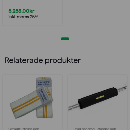
5.258,00
kr
inkl. moms 25%
Relaterade produkter
Gymutrustning och
Drag handtag, -stängar och