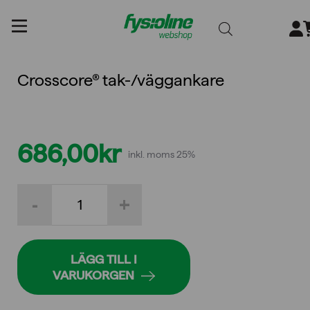
Gå
till
innehållet
Crosscore® tak-/väggankare
686,00
kr
inkl. moms 25%
Crosscore®
-
+
tak-/väggankare
mängd
LÄGG TILL I
VARUKORGEN