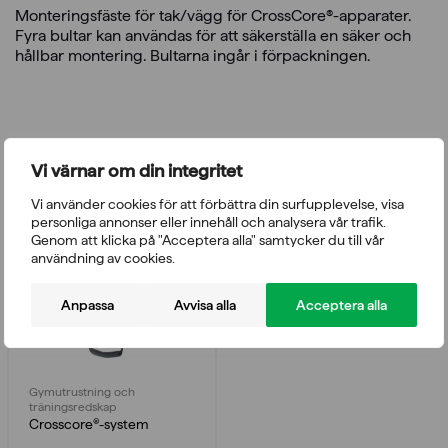
Monteringsfäste för tak/vägg för CrossCore®-apparater.
Fyra bultar kan användas för att säkerställa en säker och
hållbar montering. Bultarna ingår i förpackningen.
Du kanske också gillar
Vi värnar om din integritet
Vi använder cookies för att förbättra din surfupplevelse, visa
personliga annonser eller innehåll och analysera vår trafik.
Genom att klicka på "Acceptera alla" samtycker du till vår
användning av cookies.
Anpassa
Avvisa alla
Acceptera alla
Gymutrustning och
träningsredskap
Crosscore®-system