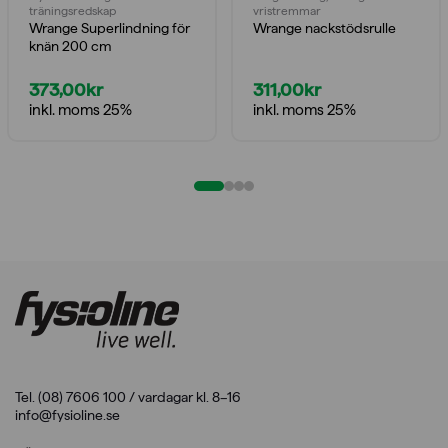
träningsredskap
vristremmar
Wrange Superlindning för
Wrange nackstödsrulle
knän 200 cm
373,00
kr
311,00
kr
inkl. moms 25%
inkl. moms 25%
Tel. (08) 7606 100 / vardagar kl. 8–16
info@fysioline.se