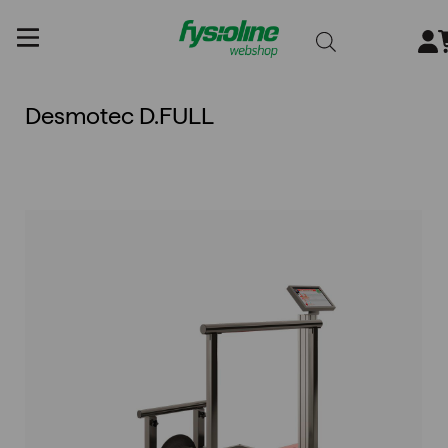
Gå
till
innehållet
Desmotec D.FULL