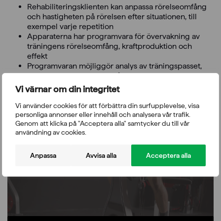
Rehabiliteringsklienten kan anpassa rörelseomfång
och hastigheten på rörelsen efter situationen, till
exempel varje repetition
Apparaterna har programvara för övervakning av
träningens rörelseomfång, kraftproduktion och
effekt
Programvaran möjliggör analys av träningspasset,
serien eller repetitionsnivån, samt övervakning av
utvecklingen av träningen och gruppjämförelse.
Vi värnar om din integritet
Apparaten har en 12″ skärm och programvara.
Vi använder cookies för att förbättra din surfupplevelse, visa
Programvaran låter dig följa prestationens olika
personliga annonser eller innehåll och analysera vår trafik.
parametrar i realtid och jämföra med tidigare prestationer.
Genom att klicka på "Acceptera alla" samtycker du till vår
I paketet ingår även D.LOAD kraftplattor, viktskivor, selar, T-
användning av cookies.
Stop-säte och rörelsebegränsare samt greppstång framför
apparaten.
Anpassa
Avvisa alla
Acceptera alla