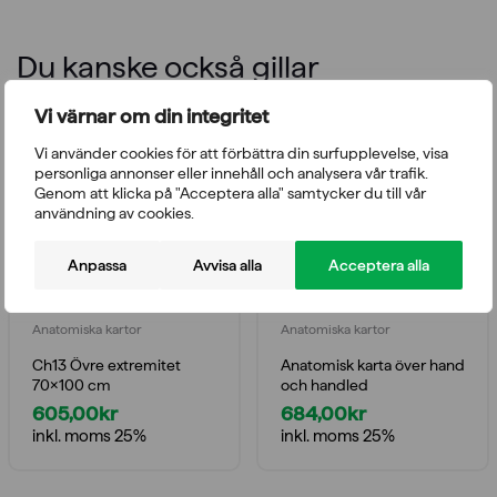
Du kanske också gillar
Vi värnar om din integritet
Vi använder cookies för att förbättra din surfupplevelse, visa
personliga annonser eller innehåll och analysera vår trafik.
Genom att klicka på "Acceptera alla" samtycker du till vår
användning av cookies.
Anpassa
Avvisa alla
Acceptera alla
Anatomiska kartor
Anatomiska kartor
Ch13 Övre extremitet
Anatomisk karta över hand
70×100 cm
och handled
605,00
kr
684,00
kr
inkl. moms 25%
inkl. moms 25%