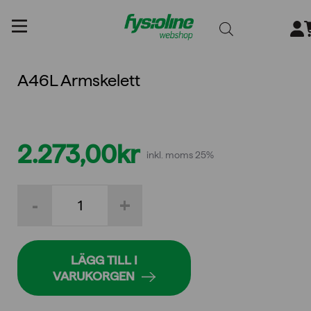
Gå
till
innehållet
A46L Armskelett
2.273,00
kr
inkl. moms 25%
A46L
-
+
Armskelett
mängd
LÄGG TILL I
VARUKORGEN