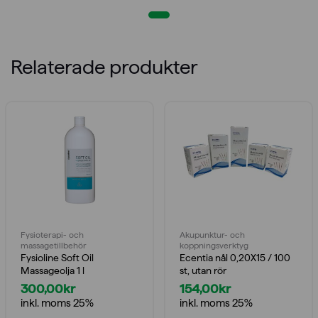
Relaterade produkter
Fysioterapi- och
Akupunktur- och
massagetillbehör
koppningsverktyg
Fysioline Soft Oil
Ecentia nål 0,20X15 / 100
Massageolja 1 l
st, utan rör
300,00
kr
154,00
kr
inkl. moms 25%
inkl. moms 25%