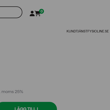
0
KUNDTJÄNST
FYSIOLINE.SE
d
l. moms 25%
LÄGG TILL I