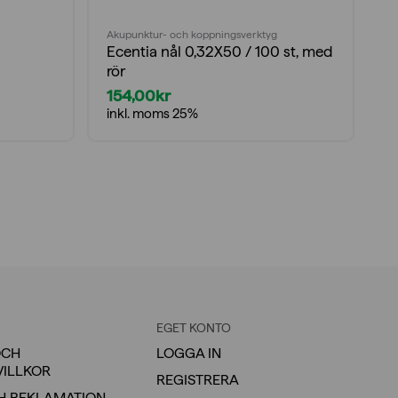
Akupunktur- och koppningsverktyg
An
Ecentia nål 0,32X50 / 100 st, med
A
rör
a
154,00
kr
2
inkl. moms 25%
i
EGET KONTO
OCH
LOGGA IN
VILLKOR
REGISTRERA
H REKLAMATION