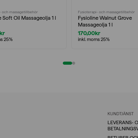
- och massagetillbehör
Fysioterapi- och massagetillbehör
e Soft Oil Massageolja 1 l
Fysioline Walnut Grove
Massageolja 1 l
kr
170,00
kr
ms 25%
inkl. moms 25%
KUNDTJÄNST
LEVERANS- 
BETALNINGS
RETURER OC