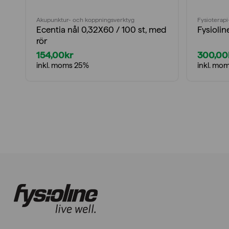
Akupunktur- och koppningsverktyg
Fysioterapi
Ecentia nål 0,32X60 / 100 st, med
Fysiolin
rör
154,00
kr
300,00
inkl. moms 25%
inkl. mo