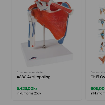
Anatomiska modeller
Anatomiska
A880 Axelkoppling
Ch13 Öv
5.423,00
kr
605,00
inkl. moms 25%
inkl. mo