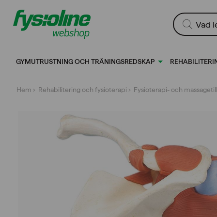
Gå
till
Produktsökn
innehållet
GYMUTRUSTNING OCH TRÄNINGSREDSKAP
REHABILITERI
Hem
›
Rehabilitering och fysioterapi
›
Fysioterapi- och massageti