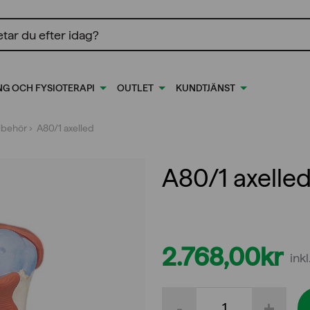
ing
NG OCH FYSIOTERAPI
OUTLET
KUNDTJÄNST
llbehör
› A80/1 axelled
A80/1 axelle
2.768,00
kr
ink
A80/1
-
+
axelled