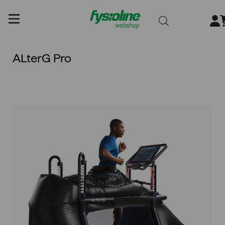
Gå
till
innehållet
ALterG Pro