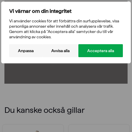
Vi värnar om din integritet
Vi använder cookies för att förbättra din surfupplevelse, visa
personliga annonser eller innehåll och analysera vår trafik.
Genom att klicka på "Acceptera alla" samtycker du till vår
Vänligen acceptera funktionella, analys, annonsering
användning av cookies.
cookies för att komma åt detta innehåll
Anpassa
Avvisa alla
Acceptera alla
Du kanske också gillar