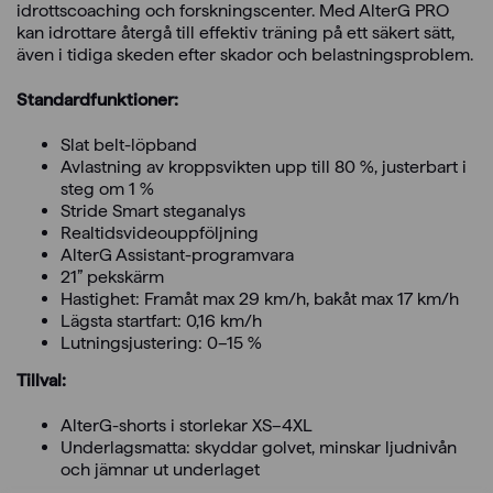
idrottscoaching och forskningscenter. Med AlterG PRO
kan idrottare återgå till effektiv träning på ett säkert sätt,
även i tidiga skeden efter skador och belastningsproblem.
Standardfunktioner:
Slat belt-löpband
Avlastning av kroppsvikten upp till 80 %, justerbart i
steg om 1 %
Stride Smart steganalys
Realtidsvideouppföljning
AlterG Assistant-programvara
21” pekskärm
Hastighet: Framåt max 29 km/h, bakåt max 17 km/h
Lägsta startfart: 0,16 km/h
Lutningsjustering: 0–15 %
Tillval:
AlterG-shorts i storlekar XS–4XL
Underlagsmatta: skyddar golvet, minskar ljudnivån
och jämnar ut underlaget