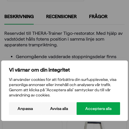
BESKRIVNING
RECENSIONER
FRÅGOR
Reservdel till THERA-Trainer Tigo-restorator. Med hjälp av
vadstödet hålls fotens position i samma linje som
apparatens trampriktning.
Genomgående vadderade stoppningsdelar finns
även som tillbehör
Kan vikas bort om det inte behövs
Vi värnar om din integritet
Kan tas bort utan verktyg
Steglös höjdjustering.
Vi använder cookies för att förbättra din surfupplevelse, visa
personliga annonser eller innehåll och analysera vår trafik.
Genom att klicka på "Acceptera alla" samtycker du till vår
användning av cookies.
Relaterade produkter
Anpassa
Avvisa alla
Acceptera alla