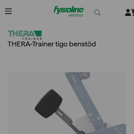
Gå
till
innehållet
THERA-Trainer tigo benstöd