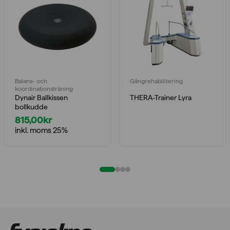
Balans- och
Gångrehabilitering
koordinationsträning
Dynair Ballkissen
THERA-Trainer Lyra
bollkudde
815,00
kr
inkl. moms 25%