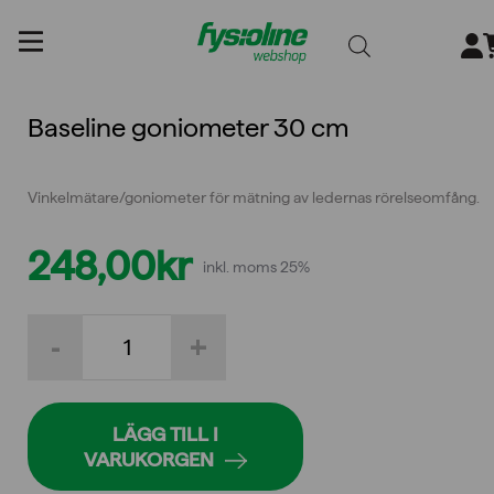
Gå
till
innehållet
Baseline goniometer 30 cm
Vinkelmätare/goniometer för mätning av ledernas rörelseomfång.
248,00
kr
inkl. moms 25%
Baseline
-
+
goniometer
30
cm
mängd
LÄGG TILL I
VARUKORGEN