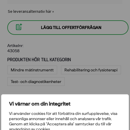
Se leveransalternativ här »
LÄGG TILL OFFERTFÖRFRÅGAN
Artikelnr:
43058
PRODUKTEN HÖR TILL KATEGORIN
Mindre mätinstrumentt
Rehabilitering och fysioterapi
Test- och diagnostikenheter
BESKRIVNING
TEKNISKA UPPGIFTER
Vi värnar om din integritet
RECENSIONER
FRÅGOR
Vi använder cookies för att förbättra din surfupplevelse, visa
personliga annonser eller innehåll och analysera vår trafik.
Genom att klicka på "Acceptera alla" samtycker du till vår
Vinkelmätare/goniometer för mätning av ledernas
användning av cookies.