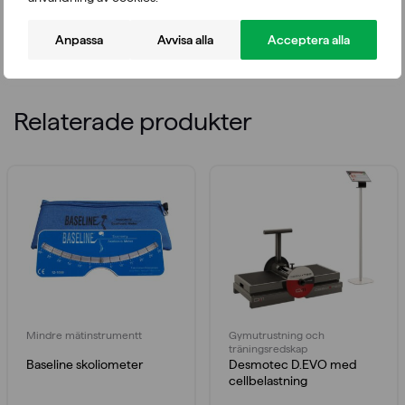
rörelseomfång. Längd 30 cm. Gradskivan som uppfyller
officiella mätstandarder är tillverkad av böjlig plast.
Anpassa
Avvisa alla
Acceptera alla
Relaterade produkter
Mindre mätinstrumentt
Gymutrustning och
träningsredskap
Baseline skoliometer
Desmotec D.EVO med
cellbelastning