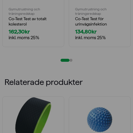
Gymutrustning och
Gymutrustning och
träningsredskap
träningsredskap
Co-Test Test av totalt
Co-Test Test för
kolesterol
urinvägsinfektion
162,30
kr
134,80
kr
inkl. moms 25%
inkl. moms 25%
Relaterade produkter