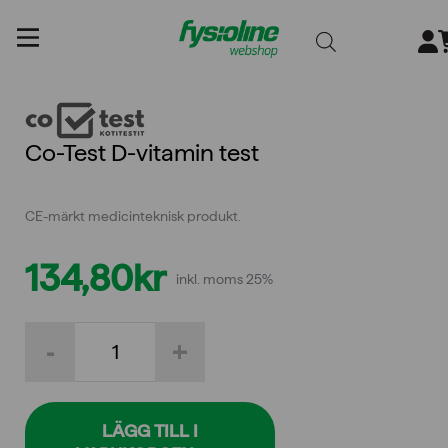
Gå
till
innehållet
Co-Test D-vitamin test
CE-märkt medicinteknisk produkt.
134,80
kr
inkl. moms 25%
Co-
-
+
Test
D-
vitamin
test
mängd
LÄGG TILL I