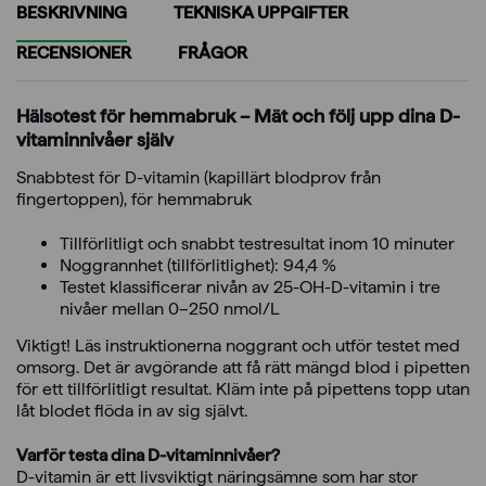
BESKRIVNING
TEKNISKA UPPGIFTER
RECENSIONER
FRÅGOR
Hälsotest för hemmabruk – Mät och följ upp dina D-
vitaminnivåer själv
Snabbtest för D-vitamin (kapillärt blodprov från
fingertoppen), för hemmabruk
Tillförlitligt och snabbt testresultat inom 10 minuter
Noggrannhet (tillförlitlighet): 94,4 %
Testet klassificerar nivån av 25-OH-D-vitamin i tre
nivåer mellan 0–250 nmol/L
Viktigt! Läs instruktionerna noggrant och utför testet med
omsorg. Det är avgörande att få rätt mängd blod i pipetten
för ett tillförlitligt resultat. Kläm inte på pipettens topp utan
låt blodet flöda in av sig självt.
Varför testa dina D-vitaminnivåer?
D-vitamin är ett livsviktigt näringsämne som har stor