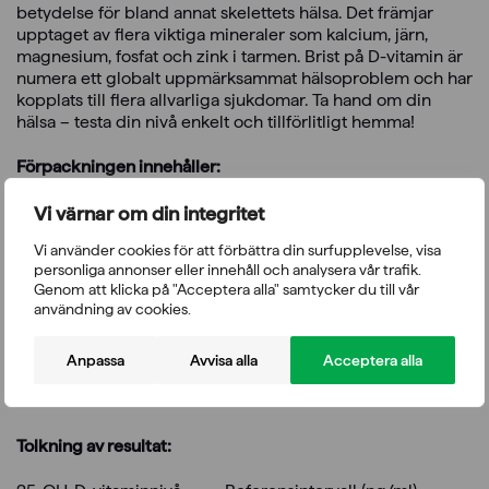
betydelse för bland annat skelettets hälsa. Det främjar
upptaget av flera viktiga mineraler som kalcium, järn,
magnesium, fosfat och zink i tarmen. Brist på D-vitamin är
numera ett globalt uppmärksammat hälsoproblem och har
kopplats till flera allvarliga sjukdomar. Ta hand om din
hälsa – testa din nivå enkelt och tillförlitligt hemma!
Förpackningen innehåller:
Testkassett
Vi värnar om din integritet
Kapillärpipett och buffert
Vi använder cookies för att förbättra din surfupplevelse, visa
Lansett
personliga annonser eller innehåll och analysera vår trafik.
Alkoholbaserad desinfektionsduk
Genom att klicka på "Acceptera alla" samtycker du till vår
Färgkarta för avläsning
användning av cookies.
Bipacksedel
Du behöver även: en timer eller klocka (ingår ej i
Anpassa
Avvisa alla
Acceptera alla
förpackningen). Se bruksanvisningen i förpackningen
eller
ladda ner den här »
Tolkning av resultat: