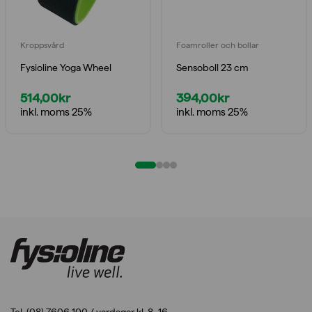
Kroppsvård
Foamroller och bollar
Fysioline Yoga Wheel
Sensoboll 23 cm
514,00
kr
394,00
kr
inkl. moms 25%
inkl. moms 25%
Tel. (08) 7606 100 / vardagar kl. 8–16