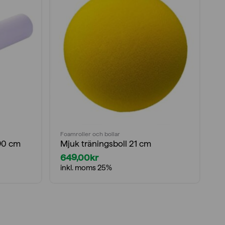
Foamroller och bollar
Fo
90 cm
Mjuk träningsboll 21 cm
T
649,00
kr
2
inkl. moms 25%
i