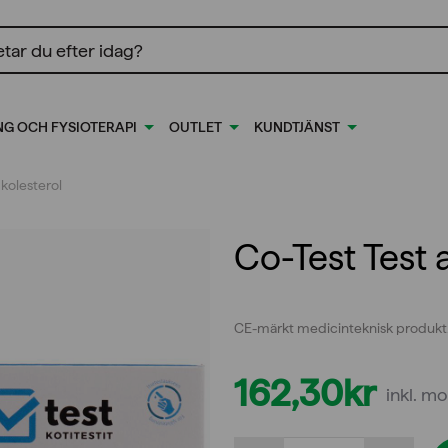
ing
NG OCH FYSIOTERAPI
OUTLET
KUNDTJÄNST
 kolesterol
Co-Test Test a
CE-märkt medicinteknisk produkt
162,30
kr
inkl. m
Co-