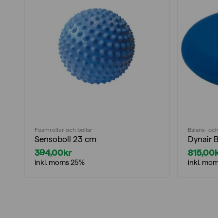
Foamroller och bollar
Balans- och
Sensoboll 23 cm
Dynair B
394,00
kr
815,00
inkl. moms 25%
inkl. mo