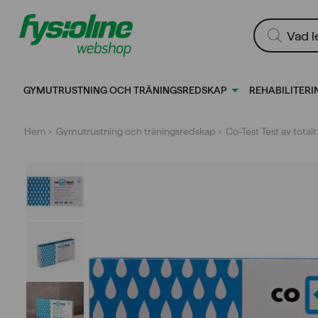
Gå
till
Produktsökn
innehållet
GYMUTRUSTNING OCH TRÄNINGSREDSKAP
REHABILITERI
Hem
›
Gymutrustning och träningsredskap
› Co-Test Test av totalt