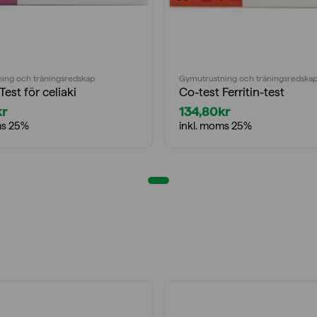
ing och träningsredskap
Gymutrustning och träningsredska
Test för celiaki
Co-test Ferritin-test
kr
134,80
kr
ms 25%
inkl. moms 25%