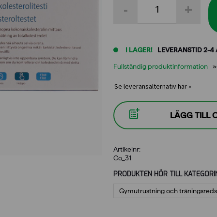
-
+
Test
Test
av
totalt
kolesterol
I LAGER!
LEVERANSTID 2-4
mängd
Fullständig produktinformation
Se leveransalternativ här »
LÄGG TILL
Artikelnr:
Co_31
PRODUKTEN HÖR TILL KATEGORI
Gymutrustning och träningsred