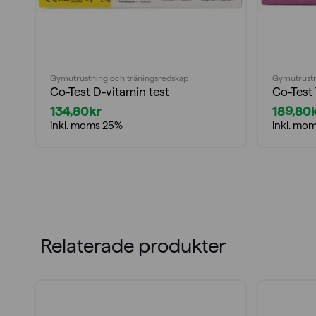
Gymutrustning och träningsredskap
Gymutrustn
Co-Test D-vitamin test
Co-Test 
134,80
kr
189,80
inkl. moms 25%
inkl. mo
Relaterade produkter