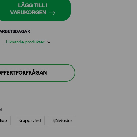
LÄGG TILL I
VARUKORGEN
 ARBETSDAGAR
Liknande produkter
 OFFERTFÖRFRÅGAN
N
skap
Kroppsvård
Självtester