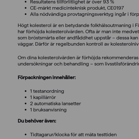
Resultatens tillförlitlighet är över 93 %
CE-märkt medicinteknisk produkt, CE0197
Alla nödvändiga provtagningsverktyg ingår i fö
Högt kolesterol är en betydande folkhälsoutmaning i Fi
har förhöjda kolesterolvärden. Ofta är man inte medve
som bröstsmärta eller andfåddhet uppstår – dessa kan b
väggar. Därför är regelbunden kontroll av kolesterolnivå
Om dina kolesterolvärden är förhöjda rekommenderas 
undersökningar och behandling – som livsstilsförändri
Förpackningen innehåller:
1 testanordning
1 kapillärrör
2 automatiska lansetter
1 bruksanvisning
Du behöver även:
Tidtagarur/klocka för att mäta testtiden