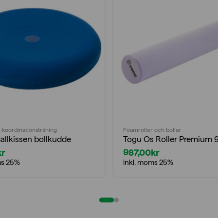
 koordinationsträning
Foamroller och bollar
allkissen bollkudde
Togu Os Roller Premium 
kr
987,00
kr
ms 25%
inkl. moms 25%