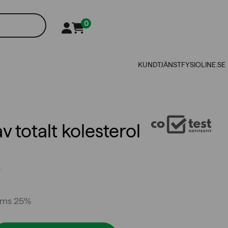
0
KUNDTJÄNST
FYSIOLINE.SE
v totalt kolesterol
.
oms 25%