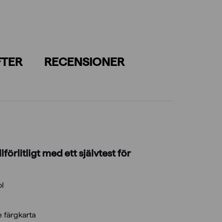
FTER
RECENSIONER
förlitligt med ett självtest för
ol
e färgkarta