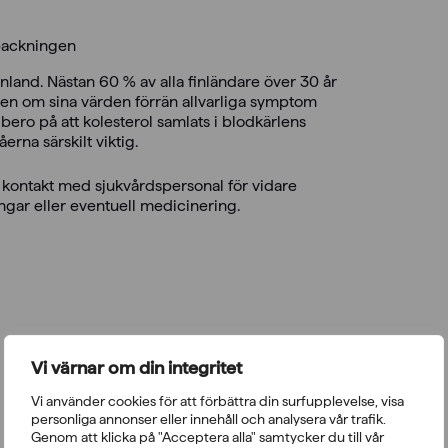
rpackningen
nland. Nästan 60 % av alla finländare över 30 år
ten om sina värden förrän allvarliga symptom
ero på att kolesterol samlats i blodkärlens
erna särskilt viktig.
kontakt med sjukvårdspersonal för vidare
ngar eller eventuell medicinering.
Vi värnar om din integritet
Vi använder cookies för att förbättra din surfupplevelse, visa
personliga annonser eller innehåll och analysera vår trafik.
Genom att klicka på "Acceptera alla" samtycker du till vår