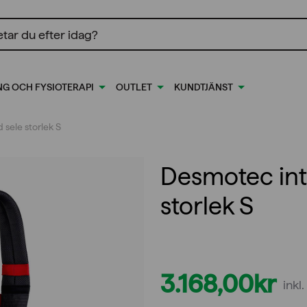
ing
NG OCH FYSIOTERAPI
OUTLET
KUNDTJÄNST
sele storlek S
Desmotec int
storlek S
3.168,00
kr
ink