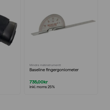
Mindre mätinstrumentt
Ba
Baseline fingergoniometer
D
735,00
kr
8
inkl. moms 25%
i