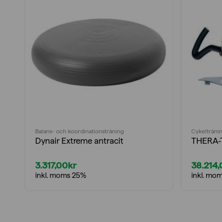
Balans- och koordinationsträning
Cykelträni
Dynair Extreme antracit
THERA-T
3.317,00
kr
38.214
inkl. moms 25%
inkl. mo