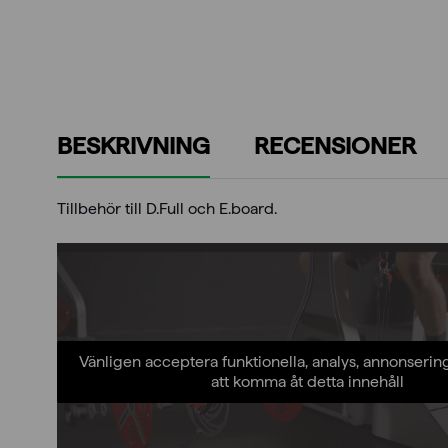
BESKRIVNING
RECENSIONER
Tillbehör till D.Full och E.board.
Vänligen acceptera funktionella, analys, annonserin
att komma åt detta innehåll