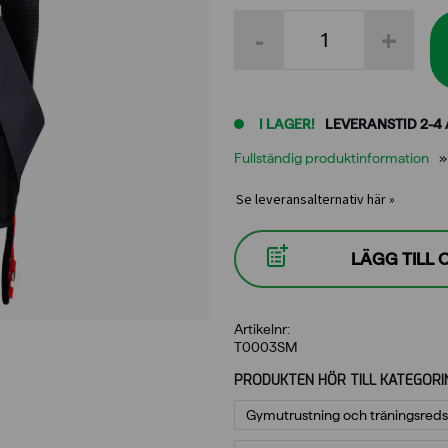
Desmotec
-
+
integrerad
sele
storlek
S
mängd
I LAGER!
LEVERANSTID 2-4
Fullständig produktinformation
Se leveransalternativ här »
LÄGG TILL
Artikelnr:
T0003SM
PRODUKTEN HÖR TILL KATEGORI
Gymutrustning och träningsred