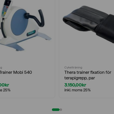
ng
Cykelträning
rainer Mobi 540
Thera trainer fixation för
terapigrepp, par
,00
kr
3.150,00
kr
ms 25%
inkl. moms 25%