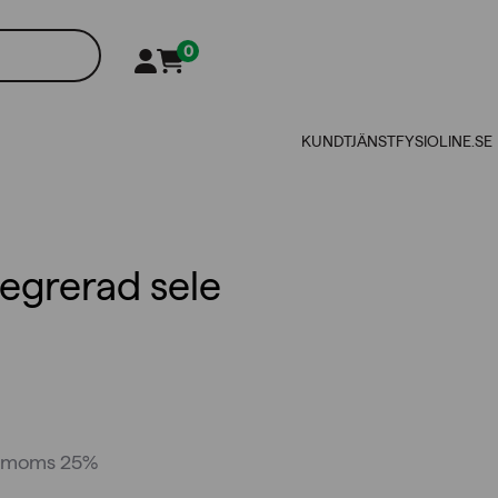
0
KUNDTJÄNST
FYSIOLINE.SE
egrerad sele
l. moms 25%