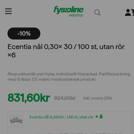
Gå
till
innehållet
-10%
Ecentia nål 0,30× 30 / 100 st, utan rör
×6
Akupunkturnål utan hylsa, individuellt förpackad. Partiförpackning
med 6 lådor. CE-märkt medicinteknisk produkt.
831,60
kr
924,00
kr
inkl. moms 25%
Det
Det
ursprungliga
nuvarande
× 6
Ecentia nål 0,30X30 / 100 st, utan rör
priset
priset