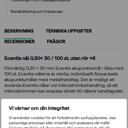
Rehabilitering och fysioterapi
BESKRIVNING
TEKNISKA UPPGIFTER
RECENSIONER
FRÅGOR
Ecentia nål 0,30× 30 / 100 st, utan rör ×6
Förmånlig 0,30 x 30 mm Ecentia akupunkturnål i låda med
100 st. Ecentia-nålarna är sterila, individuellt förpackade
akupunkturnålar med metallhandtag. Det är möjligt att
använda Ecentia-nålar vid mikroströmbehandling, så att
mikroströmmen kan anslutas direkt till nålens handtagsdel.
Utan hylsa
Vi värnar om din integritet
Storlek 0,30 x 35 mm
100 st./låda
Vi använder cookies för att förbättra din surfupplevelse, visa
Grossistförpackning om 6 låda
personliga annonser eller innehåll och analysera vår trafik.
Steril, individuellt förpackad
akupunkturnål utan