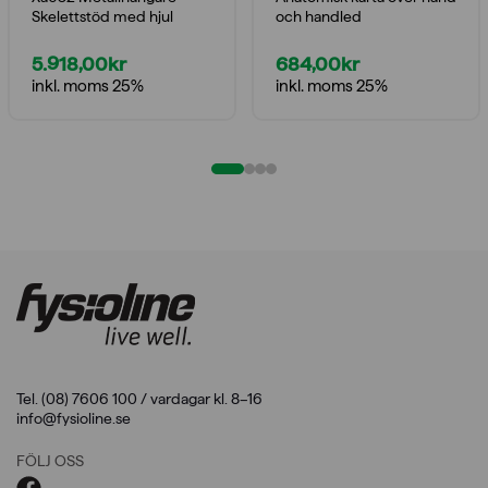
Skelettstöd med hjul
och handled
5.918,00
kr
684,00
kr
inkl. moms 25%
inkl. moms 25%
Tel. (08) 7606 100 / vardagar kl. 8–16
info@fysioline.se
FÖLJ OSS