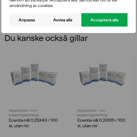
Genom att klicka på "Acceptera alla" samtycker du till vår
styrhylsa
användning av cookies.
CE-märkt medicinteknisk produkt
Anpassa
Avvisa alla
Acceptera alla
Du kanske också gillar
Akupunktur- och
Akupunktur- och
koppningsverktyg
koppningsverktyg
Ecentia nål 0,25X40 / 100
Ecentia nål 0,20X15 / 100
st, utan rör
st, utan rör