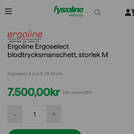
Gå
till
innehållet
Ergoline Ergoselect
blodtrycksmanschett, storlek M
Ergoselect 4 och 5. 23-33 cm
7.500,00
kr
inkl. moms 25%
Ergoline
-
+
Ergoselect
blodtrycksmanschett,
storlek
M