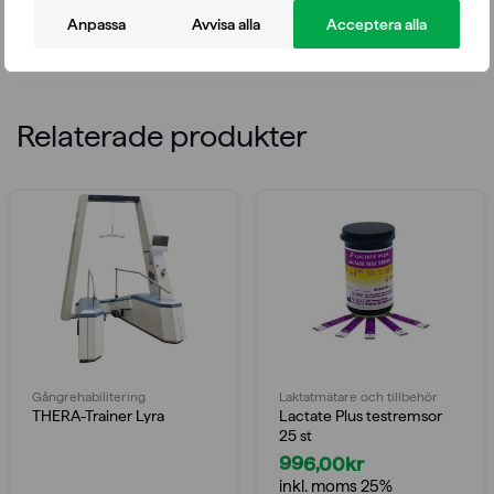
Storlek: en storlek
Anpassa
Avvisa alla
Acceptera alla
Omkrets: Till 24–32 cm arm.
Relaterade produkter
Gångrehabilitering
Laktatmätare och tillbehör
THERA-Trainer Lyra
Lactate Plus testremsor
25 st
996,00
kr
inkl. moms 25%