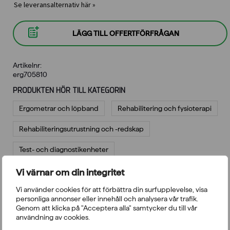
Se leveransalternativ här »
LÄGG TILL OFFERTFÖRFRÅGAN
Artikelnr:
erg705810
PRODUKTEN HÖR TILL KATEGORIN
Ergometrar och löpband
Rehabilitering och fysioterapi
Rehabiliterings­utrustning och -redskap
Test- och diagnostikenheter
Vi värnar om din integritet
BESKRIVNING
RECENSIONER
FRÅGOR
Vi använder cookies för att förbättra din surfupplevelse, visa
personliga annonser eller innehåll och analysera vår trafik.
Genom att klicka på "Acceptera alla" samtycker du till vår
Tillbehör till Ergoline Ergoselect 4m och 5m-modeller.
användning av cookies.