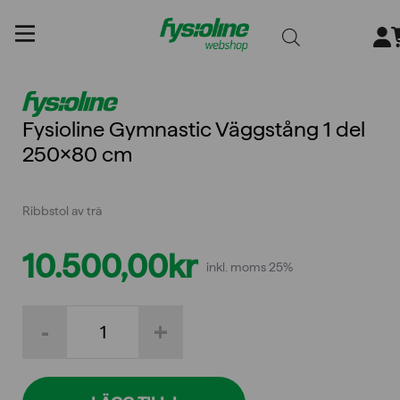
Gå
till
innehållet
Fysioline Gymnastic Väggstång 1 del
250×80 cm
Ribbstol av trä
10.500,00
kr
inkl. moms 25%
Fysioline
-
+
Gymnastic
Väggstång
1
del
250x80