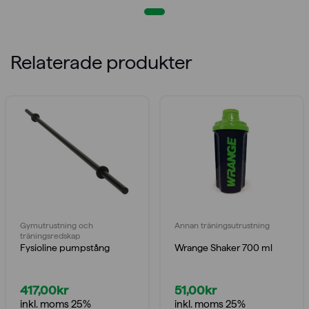
Relaterade produkter
Gymutrustning och
Annan träningsutrustning
träningsredskap
Fysioline pumpstång
Wrange Shaker 700 ml
417,00
kr
51,00
kr
inkl. moms 25%
inkl. moms 25%