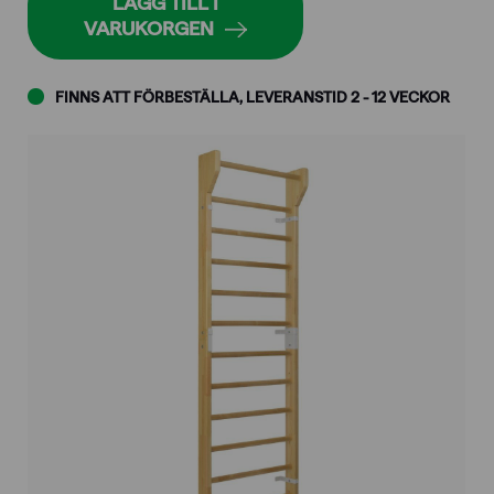
LÄGG TILL I
cm
VARUKORGEN
mängd
FINNS ATT FÖRBESTÄLLA, LEVERANSTID 2 - 12 VECKOR