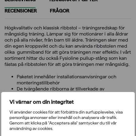
RECENSIONER
FRÅGOR
Högkvalitativ och klassisk ribbstol – träningsredskap för
mångsidig träning. Lämpar sig för motionärer i alla åldrar
och på alla nivåer, från barn till äldre. Träningen sker med
din egen kroppsvikt och du kan använda ribbstolen med
olika gummiband för att göra träningen mer effektiv. I vårt
sortiment hittar du också Fysioline pullup-stång som kan
fästas på ribbstolen för att göra träningen mer mångsidig.
Paketet innehåller installationsanvisningar och
monteringstillbehör
De tvärgående ribborna är tillverkade av
högkvalitativ massiv ask
Ribbstolarna har stålhörn för montering på väggen
Vi värnar om din integritet
Om du vill träna muskelkondition, motorik eller tänja finns
Vi använder cookies för att förbättra din surfupplevelse, visa
det massor av sätt att använda ribbstolar!
personliga annonser eller innehåll och analysera vår trafik.
Genom att klicka på "Acceptera alla" samtycker du till vår
användning av cookies.