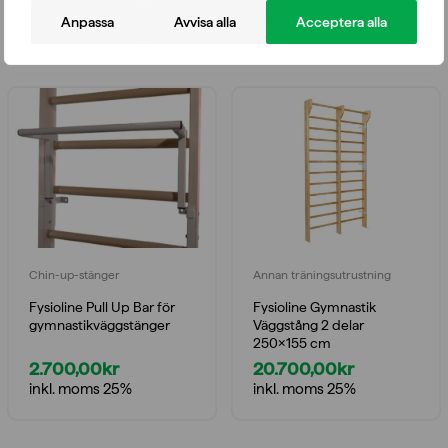
Anpassa
Avvisa alla
Acceptera alla
Du kanske också gillar
Chin-up-stänger
Annan träningsutrustning
Fysioline Pull Up Bar för
Fysioline Gymnastik
gymnastikväggstänger
Väggstång 2 delar
250×155 cm
2.700,00
kr
20.700,00
kr
inkl. moms 25%
inkl. moms 25%