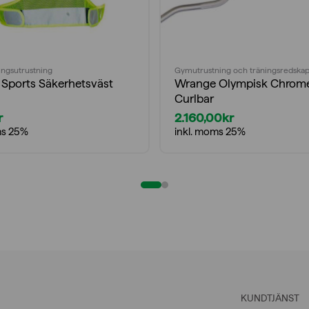
ingsutrustning
Gymutrustning och träningsredska
Sports Säkerhetsväst
Wrange Olympisk Chrom
Curlbar
r
2.160,00
kr
ms 25%
inkl. moms 25%
KUNDTJÄNST