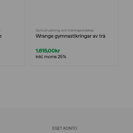
p
Gymutrustning och träningsredskap
Gy
e
Wrange gymnastikringar av trä
W
1.615,00
kr
8
inkl. moms 25%
i
EGET KONTO