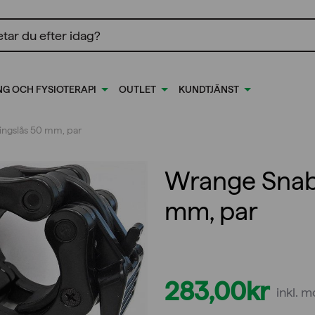
ing
NG OCH FYSIOTERAPI
OUTLET
KUNDTJÄNST
ngslås 50 mm, par
Wrange Snab
mm, par
283,00
kr
inkl. 