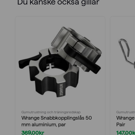
Du kanske också gillar
Gymutrustning och träningsredskap
Gymutrustn
Wrange Snabbkopplingslås 50
Wrange 
mm aluminium, par
Pair
369,00
kr
147,00
k