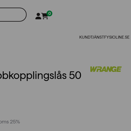
0
KUNDTJÄNST
FYSIOLINE.SE
bkopplingslås 50
moms 25%