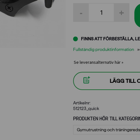
Wrange
-
+
Snabbkopplingslås
50
mm,
par
mängd
FINNS ATT FÖRBESTÄLLA, LE
Fullständig produktinformation
Se leveransalternativ här »
LÄGG TILL
Artikelnr:
512123_quick
PRODUKTEN HÖR TILL KATEGORI
Gymutrustning och träningsred