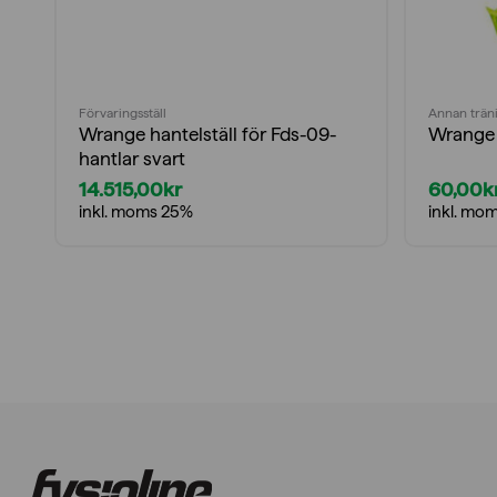
Förvaringsställ
Annan trän
Wrange hantelställ för Fds-09-
Wrange 
hantlar svart
14.515,00
kr
60,00
k
inkl. moms 25%
inkl. mo