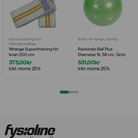
Gymutrustning och
Bollar för terapi, träning
träningsredskap
Wrange Superlindning för
Redondo Ball Plus
knän 200 cm
Diameter N. 38 cm, Grön
373,00
kr
531,00
kr
inkl. moms 25%
inkl. moms 25%