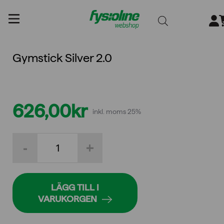
Gå
till
innehållet
Gymstick Silver 2.0
626,00
kr
inkl. moms 25%
Gymstick
-
+
Silver
2.0
mängd
LÄGG TILL I
VARUKORGEN